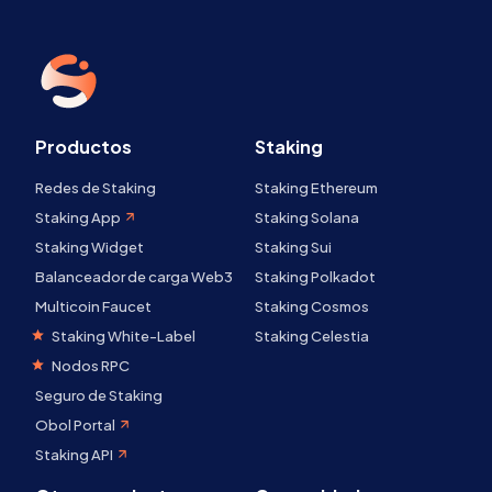
Productos
Staking
Redes de Staking
Staking Ethereum
Staking App
Staking Solana
Staking Widget
Staking Sui
Balanceador de carga Web3
Staking Polkadot
Multicoin Faucet
Staking Cosmos
Staking White-Label
Staking Celestia
Nodos RPC
Seguro de Staking
Obol Portal
Staking API