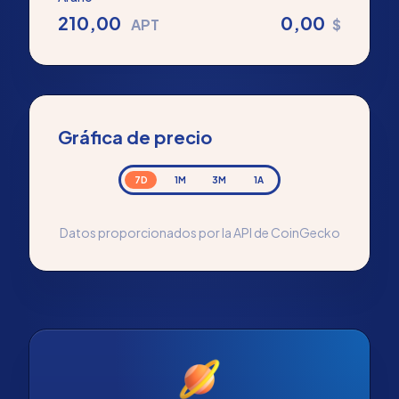
210,00
0,00
APT
$
Gráfica de precio
7D
1M
3M
1A
Datos proporcionados por la API de CoinGecko