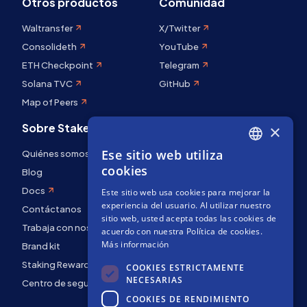
Otros productos
Comunidad
Waltransfer
X/Twitter
Consolideth
YouTube
ETH Checkpoint
Telegram
Solana TVC
GitHub
Map of Peers
Sobre Stakely
×
Ese sitio web utiliza
Quiénes somos
ENGLISH
cookies
Blog
SPANISH
Docs
Este sitio web usa cookies para mejorar la
FRENCH
experiencia del usuario. Al utilizar nuestro
Contáctanos
sitio web, usted acepta todas las cookies de
Trabaja con nosotros
acuerdo con nuestra Política de cookies.
Más información
Brand kit
Staking Rewards
COOKIES ESTRICTAMENTE
NECESARIAS
Centro de seguridad
COOKIES DE RENDIMIENTO