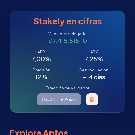
profesional
Stakely en cifras
Valor total delegado
$ 7.415.515,10
APR
APY
7,00%
7,25%
Comisión
Desvinculación
12%
~14 días
Dirección del validador
0xc32f...939e34
Explora Aptos