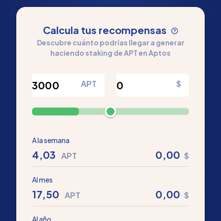
Calcula tus recompensas
Descubre cuánto podrías llegar a generar
haciendo staking de APT en Aptos
APT
$
A la semana
4,03
0,00
APT
$
Al mes
17,50
0,00
APT
$
Al año