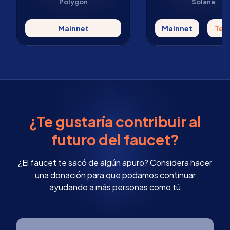
Polygon
Solana
Mainnet
Mainnet
Tes
¿Te gustaría contribuir al
futuro del faucet?
¿El faucet te sacó de algún apuro? Considera hacer
una donación para que podamos continuar
ayudando a más personas como tú