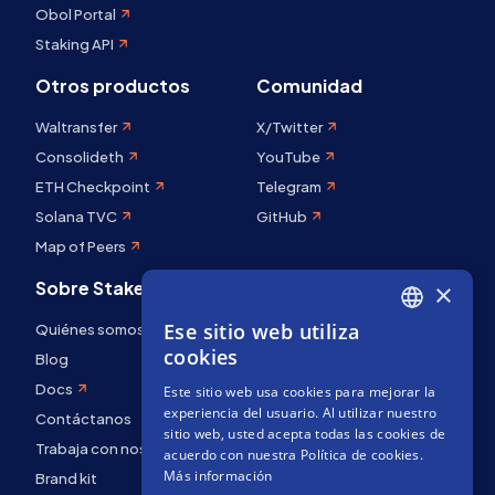
Obol Portal
Staking API
Otros productos
Comunidad
Waltransfer
X/Twitter
Consolideth
YouTube
ETH Checkpoint
Telegram
Solana TVC
GitHub
Map of Peers
Sobre Stakely
×
Ese sitio web utiliza
Quiénes somos
ENGLISH
cookies
Blog
SPANISH
Docs
Este sitio web usa cookies para mejorar la
FRENCH
experiencia del usuario. Al utilizar nuestro
Contáctanos
sitio web, usted acepta todas las cookies de
Trabaja con nosotros
acuerdo con nuestra Política de cookies.
Más información
Brand kit