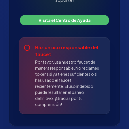
Visita el Centro de Ayuda
Haz un uso responsable del
faucet
Por favor, usa nuestro faucet de
manera responsable. No reclames
tokens si ya tienes suficientes o si
has usado el faucet
recientemente. El uso indebido
puede resultar en el baneo
definitivo. ¡Gracias por tu
comprensión!