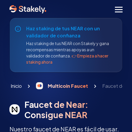
Men
Haz staking de tus NEAR con un
validador de confianza
Haz staking de tus NEAR con Stakely y gana
recompensas mientras apoyas a un
validador de confianza.
👉 Empieza a hacer
staking ahora
Inicio
Multicoin Faucet
Faucet de Ne
Faucet de Near:
Consigue NEAR
Nuestro faucet de NEAR es fácil de usar.