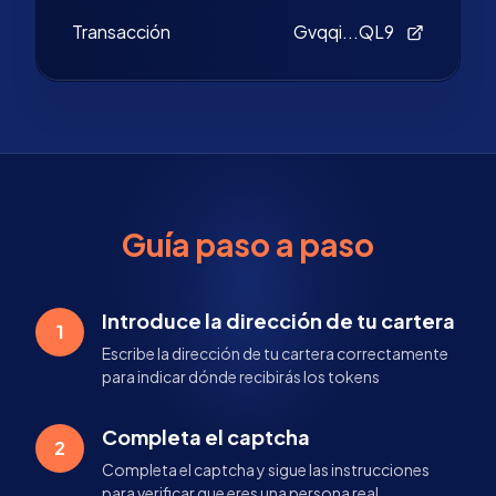
Transacción
Gvqqi...QL9
Guía paso a paso
Introduce la dirección de tu cartera
1
Escribe la dirección de tu cartera correctamente
para indicar dónde recibirás los tokens
Completa el captcha
2
Completa el captcha y sigue las instrucciones
para verificar que eres una persona real