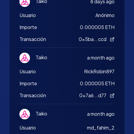
Taiko
8 days ago
Usuario
Anónimo
Importe
0.000005 ETH
Transacción
0x5ba...ccd
Taiko
a month ago
Usuario
RickRobin897
Importe
0.000005 ETH
Transacción
0x7a6...d77
Taiko
a month ago
Usuario
md_fahim_2