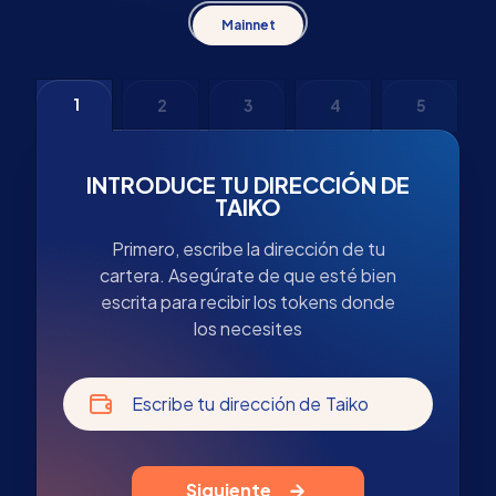
Mainnet
1
2
3
4
5
INTRODUCE TU DIRECCIÓN DE
TAIKO
Primero, escribe la dirección de tu
cartera. Asegúrate de que esté bien
escrita para recibir los tokens donde
los necesites
Escribe tu dirección de Taiko
Siguiente