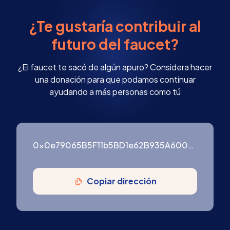
¿Te gustaría contribuir al
futuro del faucet?
¿El faucet te sacó de algún apuro? Considera hacer
una donación para que podamos continuar
ayudando a más personas como tú
0x0e79065B5F11b5BD1e62B935A600976ffF3754B9
Copiar dirección