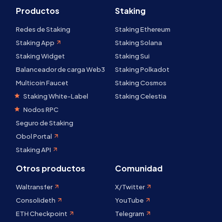
Productos
Staking
Redes de Staking
Staking Ethereum
Staking App
Staking Solana
Staking Widget
Staking Sui
Balanceador de carga Web3
Staking Polkadot
Multicoin Faucet
Staking Cosmos
Staking White-Label
Staking Celestia
Nodos RPC
Seguro de Staking
Obol Portal
Staking API
Otros productos
Comunidad
Waltransfer
X/Twitter
Consolideth
YouTube
ETH Checkpoint
Telegram