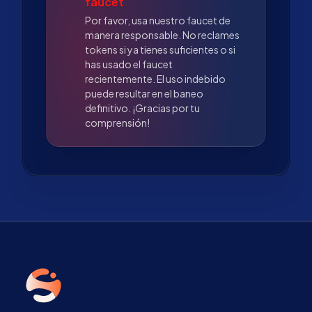
faucet
Por favor, usa nuestro faucet de
manera responsable. No reclames
tokens si ya tienes suficientes o si
has usado el faucet
recientemente. El uso indebido
puede resultar en el baneo
definitivo. ¡Gracias por tu
comprensión!