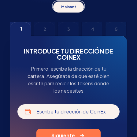
Mainnet
1
2
3
4
5
INTRODUCE TU DIRECCIÓN DE
COINEX
Primero, escribe la dirección de tu
cartera. Asegúrate de que esté bien
escrita para recibir los tokens donde
los necesites
Escribe tu dirección de CoinEx
Siguiente