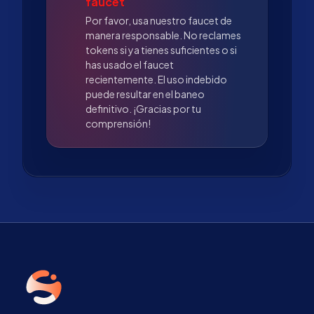
faucet
Por favor, usa nuestro faucet de
manera responsable. No reclames
tokens si ya tienes suficientes o si
has usado el faucet
recientemente. El uso indebido
puede resultar en el baneo
definitivo. ¡Gracias por tu
comprensión!