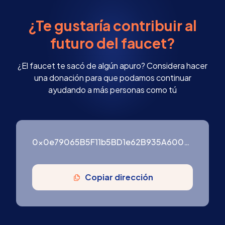
¿Te gustaría contribuir al
futuro del faucet?
¿El faucet te sacó de algún apuro? Considera hacer
una donación para que podamos continuar
ayudando a más personas como tú
0x0e79065B5F11b5BD1e62B935A600976ffF3754B9
Copiar dirección