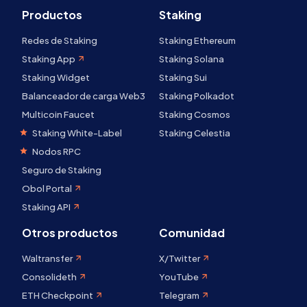
Productos
Staking
Redes de Staking
Staking Ethereum
Staking App
Staking Solana
Staking Widget
Staking Sui
Balanceador de carga Web3
Staking Polkadot
Multicoin Faucet
Staking Cosmos
Staking White-Label
Staking Celestia
Nodos RPC
Seguro de Staking
Obol Portal
Staking API
Otros productos
Comunidad
Waltransfer
X/Twitter
Consolideth
YouTube
ETH Checkpoint
Telegram