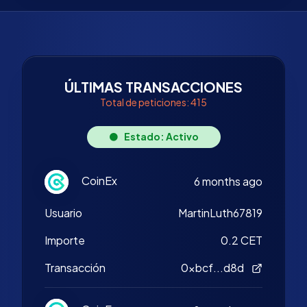
ÚLTIMAS TRANSACCIONES
Total de peticiones: 415
Estado: Activo
CoinEx
6 months ago
Usuario
MartinLuth67819
Importe
0.2 CET
Transacción
0xbcf...d8d