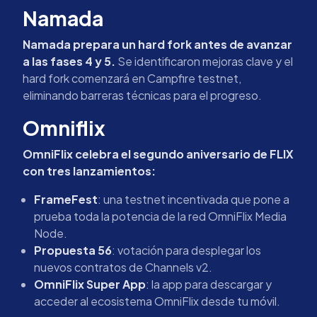
Namada
Namada prepara un hard fork antes de avanzar
a las fases 4 y 5.
Se identificaron mejoras clave y el
hard fork comenzará en Campfire testnet,
eliminando barreras técnicas para el progreso.
Omniflix
OmniFlix celebra el segundo aniversario de FLIX
con tres lanzamientos:
FrameFest
: una testnet incentivada que pone a
prueba toda la potencia de la red OmniFlix Media
Node.
Propuesta 56
: votación para desplegar los
nuevos contratos de Channels v2.
OmniFlix Super App
: la app para descargar y
acceder al ecosistema OmniFlix desde tu móvil.