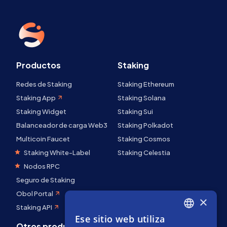
Productos
Staking
Redes de Staking
Staking Ethereum
Staking App
Staking Solana
Staking Widget
Staking Sui
Balanceador de carga Web3
Staking Polkadot
Multicoin Faucet
Staking Cosmos
Staking White-Label
Staking Celestia
Nodos RPC
Seguro de Staking
Obol Portal
×
Staking API
Ese sitio web utiliza
ENGLISH
Otros productos
Comunidad