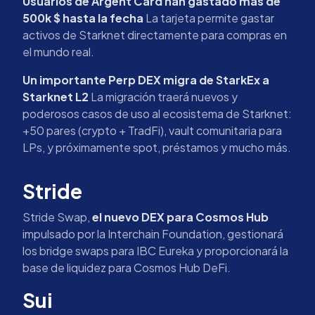
Usuarios de Argent Card han gastado más de
500k $ hasta la fecha
La tarjeta permite gastar
activos de Starknet directamente para compras en
el mundo real.
Un importante Perp DEX migra de StarkEx a
Starknet L2
La migración traerá nuevos y
poderosos casos de uso al ecosistema de Starknet:
+50 pares (crypto + TradFi), vault comunitaria para
LPs, y próximamente spot, préstamos y mucho más.
Stride
Stride Swap,
el nuevo DEX para Cosmos Hub
impulsado por la Interchain Foundation, gestionará
los bridge swaps para IBC Eureka y proporcionará la
base de liquidez para Cosmos Hub DeFi.
Sui