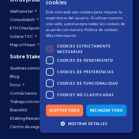
cookies
SPANISH
Waltransfer
X/Twitter
Este sitio web usa cookies para mejorar la
FRENCH
experiencia del usuario. Al utilizar nuestro
Consolideth
YouTube
sitio web, usted acepta todas las cookies de
ETH Checkpoint
Telegram
acuerdo con nuestra Política de cookies.
Más información
Solana TVC
GitHub
Map of Peers
COOKIES ESTRICTAMENTE
NECESARIAS
Sobre Stakely
COOKIES DE RENDIMIENTO
Quiénes somos
COOKIES DE PREFERENCIAS
Blog
COOKIES DE FUNCIONALIDAD
Docs
Contáctanos
COOKIES NO CLASIFICADAS
Trabaja con nosotros
Brand kit
ACEPTAR TODO
RECHAZAR TODO
Staking Rewards
MOSTRAR DETALLES
Centro de seguridad