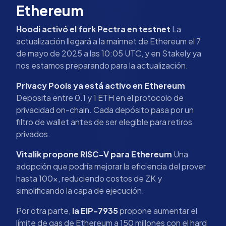
Ethereum
Hoodi activó el fork Pectra en testnet
La
actualización llegará a la mainnet de Ethereum el 7
de mayo de 2025 a las 10:05 UTC, y en Stakely ya
nos estamos preparando para la actualización.
Privacy Pools ya está activo en Ethereum
Deposita entre 0.1 y 1 ETH en el protocolo de
privacidad on-chain. Cada depósito pasa por un
filtro de wallet antes de ser elegible para retiros
privados.
Vitalik propone RISC-V para Ethereum
Una
adopción que podría mejorar la eficiencia del prover
hasta 100x, reduciendo costos de ZK y
simplificando la capa de ejecución.
Por otra parte,
la EIP-7935
propone aumentar el
límite de gas de Ethereum a 150 millones con el hard