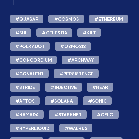
#QUASAR
#COSMOS
#ETHEREUM
#SUI
#CELESTIA
#KILT
#POLKADOT
#OSMOSIS
#CONCORDIUM
#ARCHWAY
#COVALENT
#PERSISTENCE
#STRIDE
#INJECTIVE
#NEAR
#APTOS
#SOLANA
#SONIC
#NAMADA
#STARKNET
#CELO
#HYPERLIQUID
#WALRUS