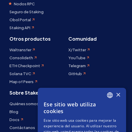
Nodos RPC
Seguro de Staking
Obol Portal
Staking API
Otros productos
Comunidad
Waltransfer
X/Twitter
Consolideth
YouTube
ETH Checkpoint
Telegram
Solana TVC
GitHub
Map of Peers
Sobre Stakely
×
Ese sitio web utiliza
Quiénes somos
ENGLISH
cookies
Blog
SPANISH
Docs
Este sitio web usa cookies para mejorar la
FRENCH
experiencia del usuario. Al utilizar nuestro
Contáctanos
sitio web, usted acepta todas las cookies de