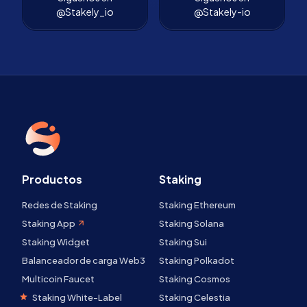
@Stakely_io
@Stakely-io
Productos
Staking
Redes de Staking
Staking Ethereum
Staking App
Staking Solana
Staking Widget
Staking Sui
Balanceador de carga Web3
Staking Polkadot
Multicoin Faucet
Staking Cosmos
Staking White-Label
Staking Celestia