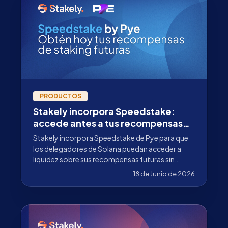
PRODUCTOS
Stakely incorpora Speedstake:
accede antes a tus recompensas
futuras de staking en Solana
Stakely incorpora Speedstake de Pye para que
los delegadores de Solana puedan acceder a
liquidez sobre sus recompensas futuras sin
deshacer su posición de staking.
18 de Junio de 2026