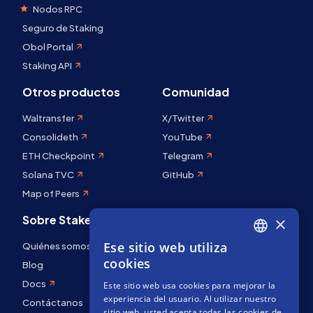
Nodos RPC
Seguro de Staking
Obol Portal
Staking API
Otros productos
Comunidad
Waltransfer
X/Twitter
Consolideth
YouTube
ETH Checkpoint
Telegram
Solana TVC
GitHub
Map of Peers
Sobre Stakely
×
Ese sitio web utiliza
Quiénes somos
ENGLISH
cookies
Blog
SPANISH
Docs
Este sitio web usa cookies para mejorar la
FRENCH
experiencia del usuario. Al utilizar nuestro
Contáctanos
sitio web, usted acepta todas las cookies de