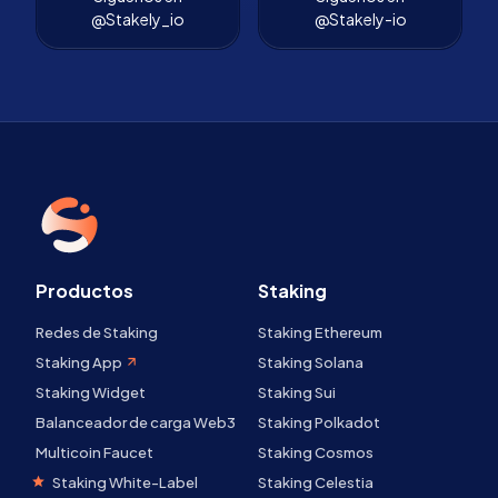
@Stakely_io
@Stakely-io
Productos
Staking
Redes de Staking
Staking Ethereum
Staking App
Staking Solana
Staking Widget
Staking Sui
Balanceador de carga Web3
Staking Polkadot
Multicoin Faucet
Staking Cosmos
Staking White-Label
Staking Celestia