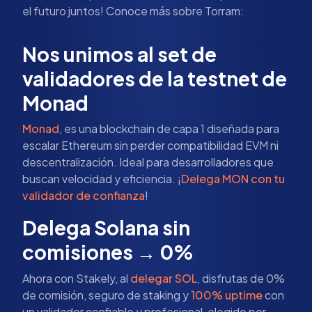
el futuro juntos! Conoce más sobre Torram:
Nos unimos al set de
validadores de la testnet de
Monad
Monad
, es una blockchain de capa 1 diseñada para
escalar Ethereum sin perder compatibilidad EVM ni
descentralización. Ideal para desarrolladores que
buscan velocidad y eficiencia. ¡
Delega MON con tu
validador de confianza
!
Delega Solana sin
comisiones → 0%
Ahora con Stakely, al
delegar SOL
, disfrutas de 0%
de comisión, seguro de staking y
100% uptime
con
un validador confiable y profesional, elegido por