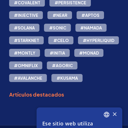
#COVALENT
#PERSISTENCE
#INJECTIVE
#NEAR
#APTOS
#SOLANA
#SONIC
#NAMADA
#STARKNET
#CELO
#HYPERLIQUID
#MONTLY
#INITIA
#MONAD
#OMNIFLIX
#AGORIC
#AVALANCHE
#KUSAMA
Artículos destacados
×
Ese sitio web utiliza
ENGLISH