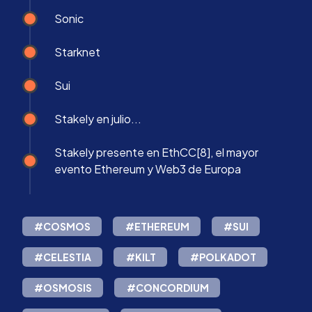
Sonic
Starknet
Sui
Stakely en julio...
Stakely presente en EthCC[8], el mayor
evento Ethereum y Web3 de Europa
#COSMOS
#ETHEREUM
#SUI
#CELESTIA
#KILT
#POLKADOT
#OSMOSIS
#CONCORDIUM