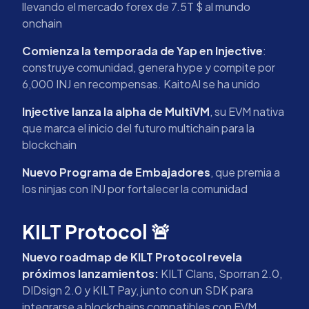
llevando el mercado forex de 7.5T $ al mundo
onchain
Comienza la temporada de Yap en Injective
:
construye comunidad, genera hype y compite por
6,000 INJ en recompensas. KaitoAI se ha unido
Injective lanza la alpha de MultiVM
, su EVM nativa
que marca el inicio del futuro multichain para la
blockchain
Nuevo Programa de Embajadores
, que premia a
los ninjas con INJ por fortalecer la comunidad
KILT Protocol 🚨
Nuevo roadmap de KILT Protocol revela
próximos lanzamientos:
KILT Clans, Sporran 2.0,
DIDsign 2.0 y KILT Pay, junto con un SDK para
integrarse a blockchains compatibles con EVM.