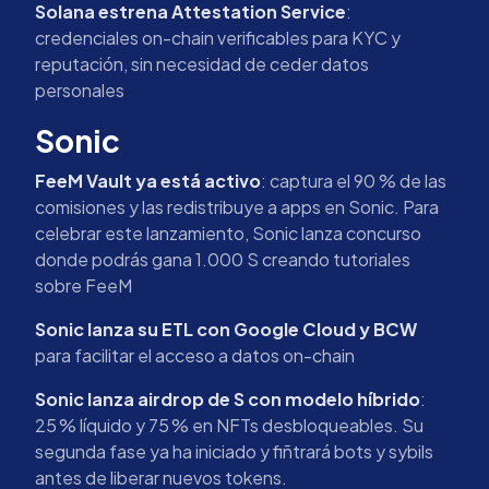
Solana estrena Attestation Service
:
credenciales on-chain verificables para KYC y
reputación, sin necesidad de ceder datos
personales
Sonic
FeeM Vault ya está activo
: captura el 90 % de las
comisiones y las redistribuye a apps en Sonic. Para
celebrar este lanzamiento, Sonic lanza concurso
donde podrás gana 1.000 S creando tutoriales
sobre FeeM
Sonic lanza su ETL con Google Cloud y BCW
para facilitar el acceso a datos on-chain
Sonic lanza airdrop de S con modelo híbrido
:
25 % líquido y 75 % en NFTs desbloqueables. Su
segunda fase ya ha iniciado y fiñtrará bots y sybils
antes de liberar nuevos tokens.