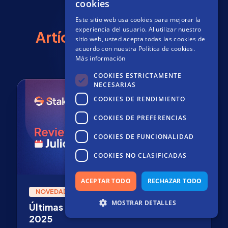
cookies
SPANISH
Este sitio web usa cookies para mejorar la
FRENCH
experiencia del usuario. Al utilizar nuestro
Artículos relacionados
sitio web, usted acepta todas las cookies de
acuerdo con nuestra Política de cookies.
Más información
COOKIES ESTRICTAMENTE
NECESARIAS
COOKIES DE RENDIMIENTO
COOKIES DE PREFERENCIAS
COOKIES DE FUNCIONALIDAD
COOKIES NO CLASIFICADAS
ACEPTAR TODO
RECHAZAR TODO
NOVEDADES
MOSTRAR DETALLES
Últimas noticias en blockchain: julio
2025