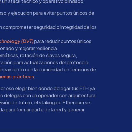
 un stack técnico y operativo blindado:
so y ejecución para evitar puntos únicos de
n comprometer seguridad o integridad de los
echnology (DVT)
para reducir puntos únicos
ionado y mejorar resiliencia.
omáticas, rotación de claves segura,
ración para actualizaciones del protocolo.
lineamiento con la comunidad en términos de
uenas prácticas
.
or eso elegir bien dónde delegar tus ETH ya
o delegas con un operador con arquitectura
sión de futuro, el staking de Ethereum se
da para formar parte de la red y generar