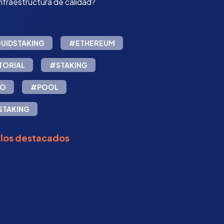
nfraestructura de calidad?
UIDSTAKING
#ETHEREUM
TORIAL
#STAKING
DO
#POOL
STAKING
ulos destacados