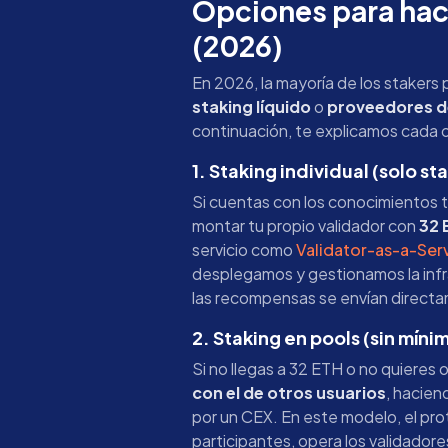
Opciones para hac
(2026)
En 2026, la mayoría de los stakers 
staking líquido
o
proveedores d
continuación, te explicamos cada 
1. Staking individual (solo st
Si cuentas con los conocimientos 
montar tu propio validador con
32 
servicio como
Validator-as-a-Ser
desplegamos y gestionamos la infr
las recompensas se envían direct
2. Staking en pools (sin míni
Si no llegas a 32 ETH o no quieres 
con el de otros usuarios
, hacien
por un CEX. En este modelo, el pr
participantes, opera los validador