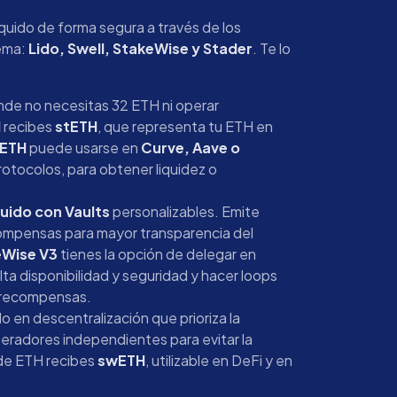
íquido de forma segura a través de los
tema:
Lido, Swell, StakeWise y Stader
. Te lo
onde no necesitas 32 ETH ni operar
H
recibes
stETH
, que representa tu ETH en
tETH
puede usarse en
Curve, Aave o
rotocolos, para obtener liquidez o
quido con Vaults
personalizables. Emite
compensas para mayor transparencia del
eWise V3
tienes la opción de delegar en
a disponibilidad y seguridad y hacer loops
s recompensas.
 en descentralización que prioriza la
operadores independientes para evitar la
 de ETH recibes
swETH
, utilizable en DeFi y en