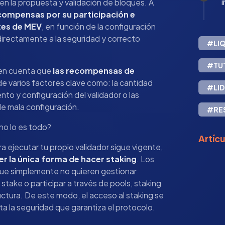
i
 en la propuesta y validación de bloques. A
compensas por su participación e
tes de MEV
, en función de la configuración
directamente a la seguridad y correcto
#LIQ
#TU
 en cuenta que
las recompensas de
 varios factores clave como: la cantidad
#LI
nto y configuración del validador o las
de mala configuración.
#RE
no lo es todo?
Artíc
a ejecutar tu propio validador sigue vigente,
r la única forma de hacer staking
. Los
que simplemente no quieren gestionar
stake o participar a través de pools, staking
uctura. De este modo, el acceso al staking se
ta la seguridad que garantiza el protocolo.