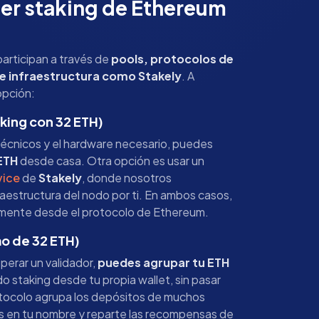
er staking de Ethereum
participan a través de
pools, protocolos de
e infraestructura como Stakely
. A
opción:
aking con 32 ETH)
técnicos y el hardware necesario, puedes
ETH
desde casa. Otra opción es usar un
vice
de
Stakely
, donde nosotros
aestructura del nodo por ti. En ambos casos,
amente desde el protocolo de Ethereum.
mo de 32 ETH)
operar un validador,
puedes agrupar tu ETH
do staking desde tu propia wallet, sin pasar
otocolo agrupa los depósitos de muchos
es en tu nombre y reparte las recompensas de