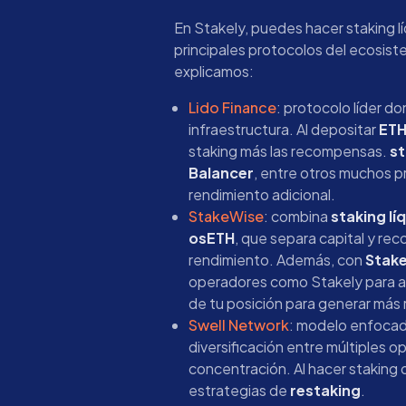
En Stakely, puedes hacer staking l
principales protocolos del ecosis
explicamos:
Lido Finance
: protocolo líder d
infraestructura. Al depositar
ET
staking más las recompensas.
s
Balancer
, entre otros muchos p
rendimiento adicional.
StakeWise
: combina
staking lí
osETH
, que separa capital y re
rendimiento. Además, con
Stak
operadores como Stakely para alt
de tu posición para generar má
Swell Network
: modelo enfocado
diversificación entre múltiples 
concentración. Al hacer staking
estrategias de
restaking
.