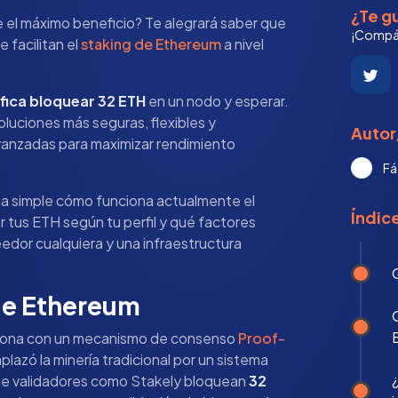
¿Te gu
 el máximo beneficio? Te alegrará saber que
¡Compár
 facilitan el
staking de Ethereum
a nivel
ifica bloquear 32 ETH
en un nodo y esperar.
oluciones más seguras, flexibles y
Autor
vanzadas para maximizar rendimiento
Fá
ma simple cómo funciona actualmente el
Índic
 tus ETH según tu perfil y qué factores
eedor cualquiera y una infraestructura
 de Ethereum
ciona con un mecanismo de consenso
Proof-
lazó la minería tradicional por un sistema
 que validadores como Stakely bloquean
32