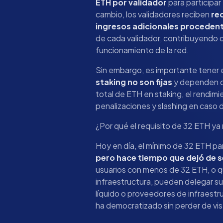
ETH por validador
para participar
cambio, los validadores reciben
re
ingresos adicionales proceden
de cada validador, contribuyendo 
funcionamiento de la red.
Sin embargo, es importante tener
staking no son fijas
y dependen de
total de ETH en staking, el rendimie
penalizaciones y slashing en caso 
¿Por qué el requisito de 32 ETH ya 
Hoy en día, el mínimo de 32 ETH par
pero hace tiempo que dejó de se
usuarios con menos de 32 ETH, o 
infraestructura, pueden delegar su 
líquido o proveedores de infraestr
ha democratizado sin perder de vis