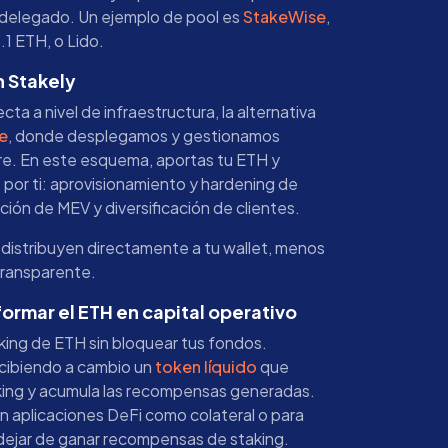
 delegado. Un ejemplo de pool es
StakeWise
,
1 ETH, o Lido.
n Stakely
cta a nivel de infraestructura, la alternativa
e
, donde desplegamos y gestionamos
re. En este esquema, aportas tu ETH y
por ti: aprovisionamiento y hardening de
ación de MEV y diversificación de clientes.
distribuyen directamente a tu wallet, menos
transparente.
formar el ETH en capital operativo
aking de ETH sin bloquear tus fondos.
cibiendo a cambio un
token líquido
que
aking y acumula las recompensas generadas.
 aplicaciones DeFi como colateral o para
 dejar de ganar recompensas de staking.