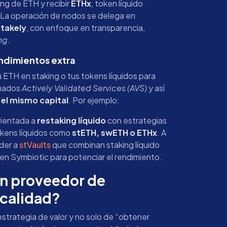
ing de ETH y recibir
ETHx
, token líquido
 La operación de nodos se delega en
takely
, con enfoque en transparencia,
ng
.
endimientos extra
tu ETH en staking o tus tokens líquidos para
amados
Actively Validated Services (AVS)
y así
 el mismo capital
. Por ejemplo:
rientada a
restaking líquido
con estrategias
okens líquidos como
stETH, swETH o ETHx
. A
der a
stVaults
que combinan staking líquido
en Symbiotic para potenciar el rendimiento.
un proveedor de
 calidad?
strategia de valor y no solo de “obtener