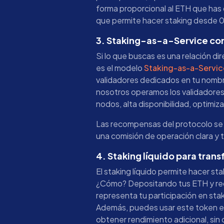
forma proporcional al ETH que has
que permite hacer staking desde 0.
3. Staking-as-a-Service co
Si lo que buscas es una relación dire
es el modelo
Staking-as-a-Servic
validadores dedicados en tu nomb
nosotros operamos los validadores 
nodos, alta disponibilidad, optimiz
Las recompensas del protocolo se 
una comisión de operación clara y 
4. Staking líquido para trans
El staking líquido permite hacer st
¿Cómo? Depositando tus ETH y re
representa tu participación en st
Además, puedes usar este token en
obtener rendimiento adicional, sin