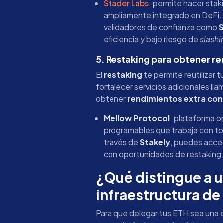
Stader Labs
: permite hacer stak
ampliamente integrado en DeFi.
validadores de confianza como
S
eficiencia y bajo riesgo de
slashi
5. Restaking para obtener r
El
restaking
te permite reutilizar 
fortalecer servicios adicionales ll
obtener
rendimientos extra con
Mellow Protocol
: plataforma o
programables que trabaja con t
través de
Stakely
, puedes acce
con oportunidades de restaking 
¿Qué distingue a 
infraestructura de
Para que delegar tus ETH sea una e