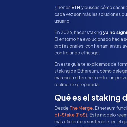
¿Tienes
ETH
y buscas cómo sacarle
cada vez son más las soluciones que
usuario.
En 2026, hacer staking
ya no sign
El entorno ha evolucionado hacia s
profesionales, con herramientas a
controlando el riesgo.
En esta guía te explicamos de for
staking de Ethereum, cómo delegar
marcan la diferencia entre un prov
realmente preparada.
Qué es el staking
Desde
The Merge
, Ethereum fun
of-Stake (PoS)
. Este modelo reemp
más eficiente y sostenible, en el