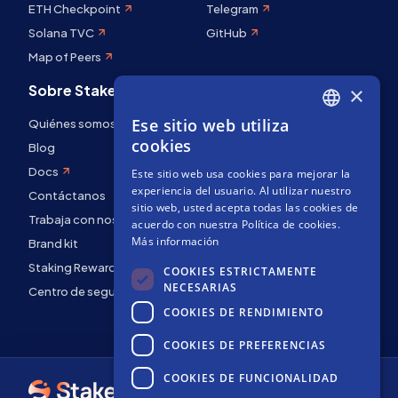
ETH Checkpoint
Telegram
Solana TVC
GitHub
Map of Peers
Sobre Stakely
×
Ese sitio web utiliza
Quiénes somos
ENGLISH
cookies
Blog
SPANISH
Docs
Este sitio web usa cookies para mejorar la
FRENCH
experiencia del usuario. Al utilizar nuestro
Contáctanos
sitio web, usted acepta todas las cookies de
Trabaja con nosotros
acuerdo con nuestra Política de cookies.
Más información
Brand kit
Staking Rewards
COOKIES ESTRICTAMENTE
NECESARIAS
Centro de seguridad
COOKIES DE RENDIMIENTO
COOKIES DE PREFERENCIAS
COOKIES DE FUNCIONALIDAD