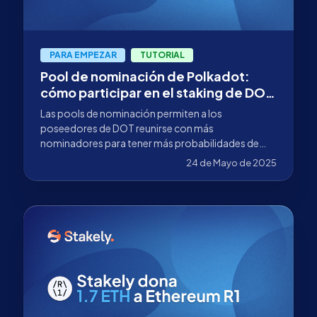
PARA EMPEZAR
TUTORIAL
Pool de nominación de Polkadot:
cómo participar en el staking de DOT
desde 1 DOT
Las pools de nominación permiten a los
poseedores de DOT reunirse con más
nominadores para tener más probabilidades de
generar recompensas.
24 de Mayo de 2025