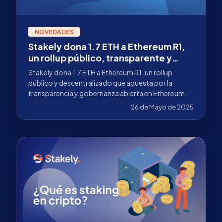
NOVEDADES
Stakely dona 1.7 ETH a Ethereum R1,
un rollup público, transparente y
alineado con Ethereum
Stakely dona 1.7 ETH a Ethereum R1, un rollup
público y descentralizado que apuesta por la
transparencia y gobernanza abierta en Ethereum.
26 de Mayo de 2025