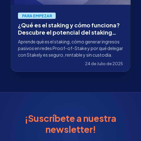
PARA EMPEZAR
¿Qué es el staking y cómo funciona?
Descubre el potencial del staking
con Stakely
Aprende qué es el staking, cómo generar ingresos
pasivos en redes Proof-of-Stake y por qué delegar
con Stakely es seguro, rentable y sin custodia.
24 de Julio de 2025
¡Suscríbete a nuestra
newsletter!