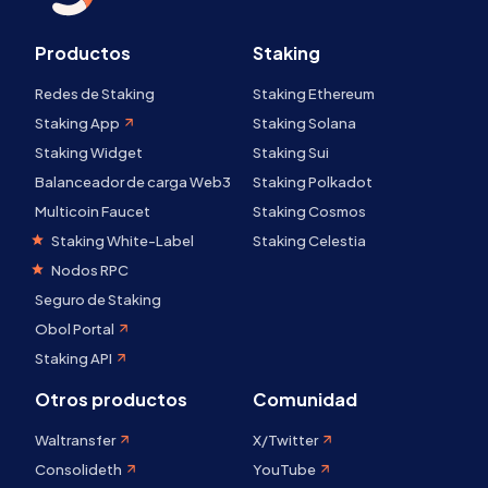
Productos
Staking
Redes de Staking
Staking Ethereum
Staking App
Staking Solana
Staking Widget
Staking Sui
Balanceador de carga Web3
Staking Polkadot
Multicoin Faucet
Staking Cosmos
Staking White-Label
Staking Celestia
Nodos RPC
Seguro de Staking
Obol Portal
Staking API
Otros productos
Comunidad
Waltransfer
X/Twitter
Consolideth
YouTube