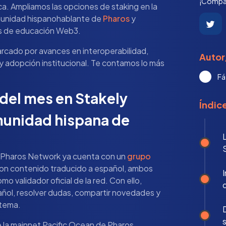
¡Compár
. Ampliamos las opciones de staking en la
munidad hispanohablante de
Pharos
y
s de educación Web3.
arcado por avances en interoperabilidad,
Autor
y adopción institucional. Te contamos lo más
Fá
del mes en Stakely
Índic
munidad hispana de
 Pharos Network ya cuenta con un
grupo
on contenido traducido a español, ambos
mo validador oficial de la red. Con ello,
ol, resolver dudas, compartir novedades y
stema.
s
e la mainnet Pacific Ocean de Pharos,