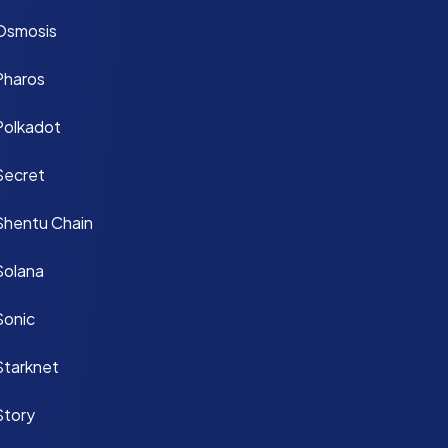
Osmosis
Pharos
Polkadot
Secret
Shentu Chain
Solana
Sonic
Starknet
Story