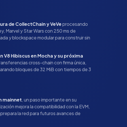
tura de CollectChain y VeVe
procesando
ey, Marvel y Star Wars con 250 ms de
zada y blockspace modular para construir sin
n V8 Hibiscus en Mocha y su próxima
transferencias cross-chain con firma única,
eparando bloques de 32 MiB con tiempos de 3
en mainnet
, un paso importante en su
ización mejora la compatibilidad con la EVM,
prepara la red para futuros avances de