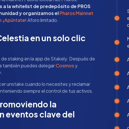
a la whitelist de predepósito de PROS
munidad y organizamos el
Pharos Mainnet
n
.¡
Apúntate
! Aforo limitado.
lestia en un solo clic
 de staking en la app de Stakely. Después de
ra también puedes delegar
Cosmos
y
.
cer unstake cuando lo necesites y reclamar
nteniendo siempre el control de tus activos.
A
promoviendo la
 eventos clave del