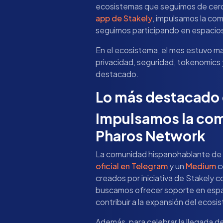
ecosistemas que seguimos de cerca
app de Stakely
, impulsamos la co
seguimos participando en espacio
En el ecosistema, el mes estuvo m
privacidad, seguridad, tokenomics 
destacado.
Lo más destacado 
Impulsamos la co
Pharos Network
La comunidad hispanohablante de
oficial en Telegram
y un
Medium
c
creados por iniciativa de Stakely co
buscamos ofrecer soporte en españ
contribuir a la expansión del ecosi
Además, para celebrar la llegada d