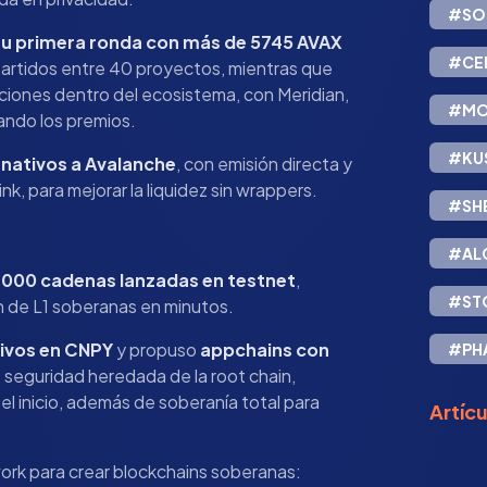
#SO
u primera ronda con más de 5745 AVAX
#CE
artidos entre 40 proyectos, mientras que
ciones dentro del ecosistema, con Meridian,
#MO
ando los premios.
#KU
nativos a Avalanche
, con emisión directa y
nk, para mejorar la liquidez sin wrappers.
#SH
#AL
 000 cadenas lanzadas en testnet
,
#ST
 de L1 soberanas en minutos.
tivos en CNPY
y propuso
appchains con
#PH
, seguridad heredada de la root chain,
el inicio, además de soberanía total para
Artíc
rk para crear blockchains soberanas: