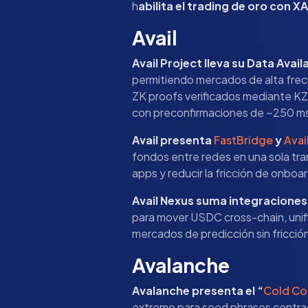
h
abilita el trading de oro con X
Avail
Avail Project lleva su Data Avai
permitiendo mercados de alta frec
ZK proofs verificados mediante KZ
con preconfirmaciones de ~250 ms
Avail presenta
FastBridge
y
Avai
fondos entre redes en una sola tra
apps y reducir la fricción de onboa
Avail Nexus suma integraciones
para mover USDC cross-chain, unific
mercados de predicción sin fricció
Avalanche
Avalanche presenta el “
Cold Co
extremo para seed phrases centrad