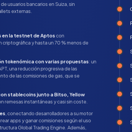
de usuarios bancarios en Suiza, sin
llets externas.
 en la testnet de Aptos
con
n criptográfica y hasta un 70 % menos de
ión tokenómica con varias propuestas
: un
APT, una reducción progresiva de las
to de las comisiones de gas, que se
n stablecoins junto a Bitso, Yellow
on remesas instantáneas y casi sin coste.
des
, conectando desarrolladores a su motor
crear apps y ganar comisiones según el uso
tructura Global Trading Engine. Además,