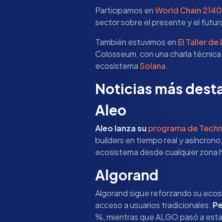
Participamos en
World Chain 2140
sector sobre el presente y el futur
También estuvimos en
El Taller de
Colosseum, con una charla técnica 
ecosistema
Solana
.
Noticias más dest
Aleo
Aleo lanza su
programa de Techn
builders en tiempo real y asíncrono,
ecosistema desde cualquier zona h
Algorand
Algorand sigue reforzando su ecos
acceso a usuarios tradicionales.
Pe
%, mientras que ALGO pasó a estar