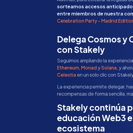
sorteamos accesos anticipados 
entre miembros de nuestra co
Celebration Party - Madrid Editio
Delega Cosmos y Ce
con Stakely
Seguimos ampliando la experiencia
Ethereum
,
Monad
y
Solana
, y aho
Celestia
en un solo clic con Stakely
La experiencia permite delegar, ha
recompensas de forma sencilla, ma
Stakely continúa 
educación Web3 en
ecosistema