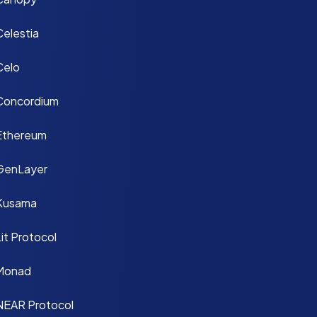
Celestia
Celo
Concordium
Ethereum
GenLayer
Kusama
it Protocol
Monad
NEAR Protocol