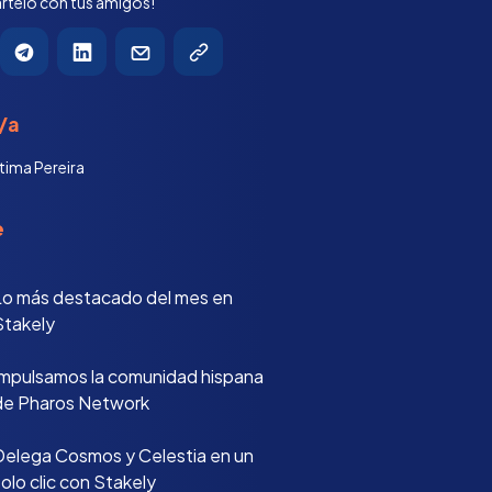
telo con tus amigos!
/a
tima Pereira
e
Lo más destacado del mes en
Stakely
Impulsamos la comunidad hispana
de Pharos Network
Delega Cosmos y Celestia en un
olo clic con Stakely