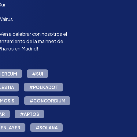
Sui
Walrus
Ven a celebrar con nosotros el
lanzamiento de la mainnet de
Pharos en Madrid!
HEREUM
#SUI
LESTIA
#POLKADOT
MOSIS
#CONCORDIUM
AR
#APTOS
GENLAYER
#SOLANA