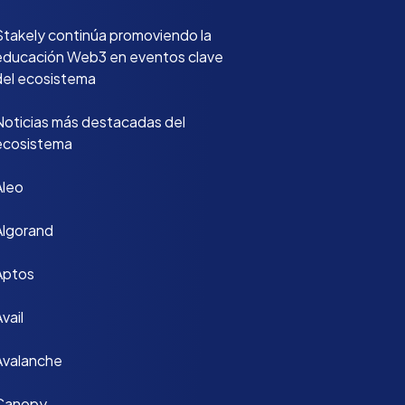
Stakely continúa promoviendo la
educación Web3 en eventos clave
del ecosistema
Noticias más destacadas del
ecosistema
Aleo
Algorand
Aptos
vail
Avalanche
Canopy