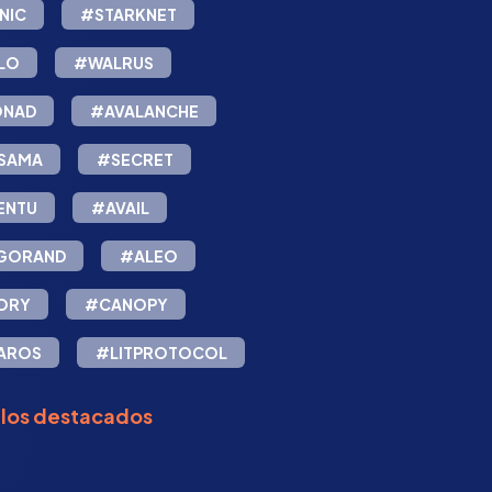
NIC
#STARKNET
LO
#WALRUS
NAD
#AVALANCHE
SAMA
#SECRET
ENTU
#AVAIL
GORAND
#ALEO
ORY
#CANOPY
AROS
#LITPROTOCOL
ulos destacados