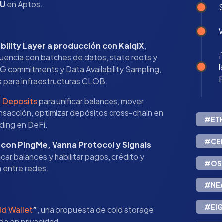
AU
en Aptos.
lability Layer a producción con KalqiX
,
¡
uencia con batches de datos, state roots y
G commitments y Data Availability Sampling,
 para infraestructuras CLOB.
l Deposits
para unificar balances, mover
nsacción, optimizar depósitos cross-chain en
#ET
rding en DeFi.
#CE
 con PingMe, Vanna Protocol y Signals
ar balances y habilitar pagos, crédito y
#OS
n entre redes.
#NE
#EI
ld Wallet
”
, una propuesta de cold storage
a en privacidad.