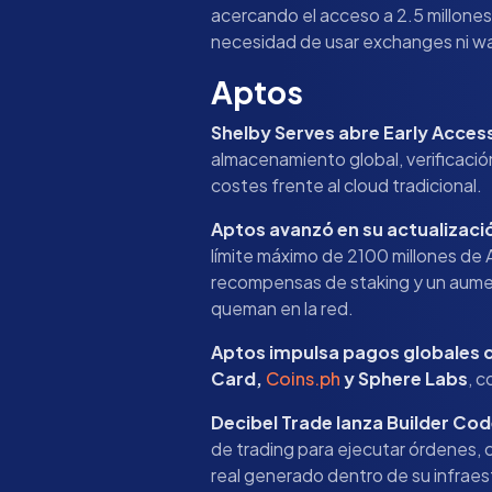
acercando el acceso a 2.5 millones 
necesidad de usar exchanges ni wa
Aptos
Shelby Serves abre Early Access
almacenamiento global, verificació
costes frente al cloud tradicional.
Aptos avanzó en su actualizac
límite máximo de 2100 millones de 
recompensas de staking y un aumen
queman en la red.
Aptos impulsa pagos globales co
Card,
Coins.ph
y Sphere Labs
, c
Decibel Trade lanza Builder Co
de trading para ejecutar órdenes, 
real generado dentro de su infraes