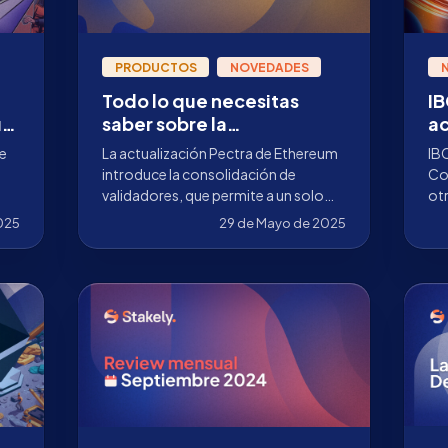
PRODUCTOS
NOVEDADES
Todo lo que necesitas
IB
um
saber sobre la
ac
consolidación de
qu
de
La actualización Pectra de Ethereum
IBC
validadores en Ethereum
I
introduce la consolidación de
Co
tras la actualización Pectra
validadores, que permite a un solo
otr
l
validador gestionar hasta 2048 ETH,
la 
025
29 de Mayo de 2025
optimizando la eficiencia de la red y
We
simplificando la operación. Descubre
cómo sacar partido a esta
innovación con Stakely.