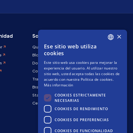
×
idad
Sobre Stakely
Ese sitio web utiliza
er
Quiénes somos
ENGLISH
cookies
e
Blog
SPANISH
Este sitio web usa cookies para mejorar la
m
Docs
FRENCH
experiencia del usuario. Al utilizar nuestro
Contáctanos
sitio web, usted acepta todas las cookies de
Trabaja con nosotros
acuerdo con nuestra Política de cookies.
Más información
Brand kit
COOKIES ESTRICTAMENTE
Staking Rewards
NECESARIAS
Centro de seguridad
COOKIES DE RENDIMIENTO
COOKIES DE PREFERENCIAS
COOKIES DE FUNCIONALIDAD