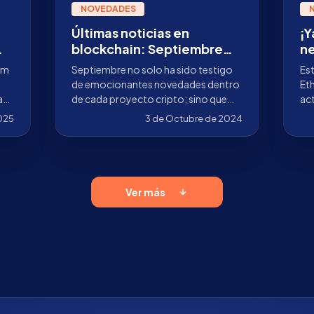
NOVEDADES
Últimas noticias en
¡Y
blockchain: Septiembre
ne
as
2024
ac
um
Septiembre no solo ha sido testigo
Est
E
de emocionantes novedades dentro
Eth
dad
de cada proyecto cripto; sino que
act
ión
hemos alcanzado hitos importantes
la 
025
3 de Octubre de 2024
na.
en Stakely
seg
Ver más