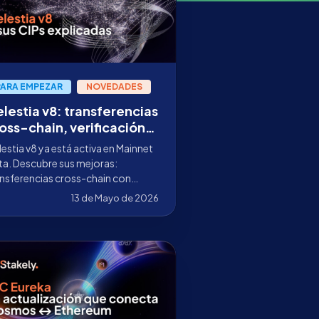
PARA EMPEZAR
NOVEDADES
lestia v8: transferencias
oss-chain, verificación
 y nuevas comisiones
estia v8 ya está activa en Mainnet
ra validadores de TIA
ta. Descubre sus mejoras:
ansferencias cross-chain con
erlane, verificación ZK y nuevas
13 de Mayo de 2026
isiones para validadores de TIA.