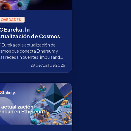
NOVEDADES
C Eureka: la
tualización de Cosmos
e conecta Ethereum e
 Eureka es la actualización de
BC
smos que conecta Ethereum y
as redes sin puentes, impulsando
interoperabilidad multichain en
29 de Abril de 2025
b3.