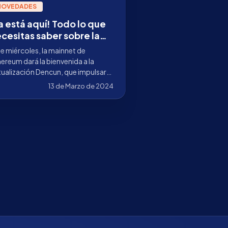
NOVEDADES
a está aquí! Todo lo que
cesitas saber sobre la
tualización Dencun de
e miércoles, la mainnet de
thereum
ereum dará la bienvenida a la
ualización Dencun, que impulsará
escalabilidad, eficiencia y
13 de Marzo de 2024
uridad de la red.