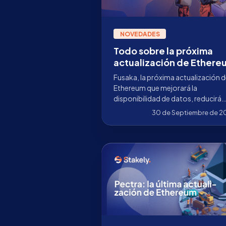
NOVEDADES
Todo sobre la próxima
actualización de Ethere
Fusaka y sus 12 EIPs
Fusaka, la próxima actualización 
Ethereum que mejorará la
disponibilidad de datos, reducirá
costes en L2 y sentará las bases de
30 de Septiembre de 2
Danksharding.