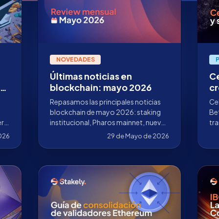
NOVEDADES
Últimas noticias en
Ce
an
blockchain: mayo 2026
cr
um
ZK
Repasamos las principales noticias
Cel
pa
blockchain de mayo 2026: staking
Be
ers
institucional, Pharos mainnet, nuevas
tr
redes en la Staking App de Stakely y
Hyp
2026
29 de Mayo de 2026
avances en Ethereum, Solana, Sui,
com
Celestia, Starknet y Cosmos.