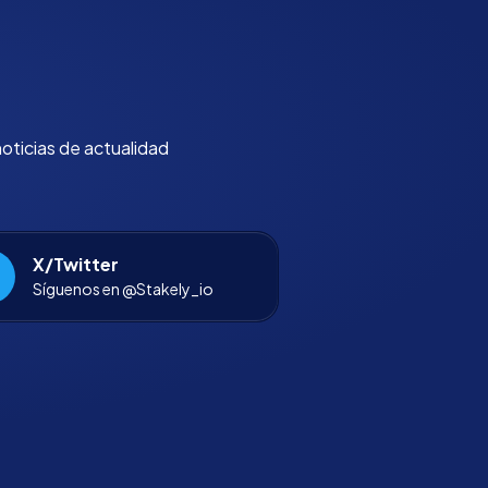
noticias de actualidad
X/Twitter
Síguenos en @Stakely_io