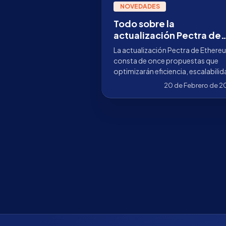
NOVEDADES
Todo sobre la
actualización Pectra de
Ethereum: mejoras, fech
La actualización Pectra de Ethere
y EIPs clave
consta de once propuestas que
optimizarán eficiencia, escalabili
y usabilidad en las capas de ejecuc
20 de Febrero de 2
y consenso. Te explicamos una a u