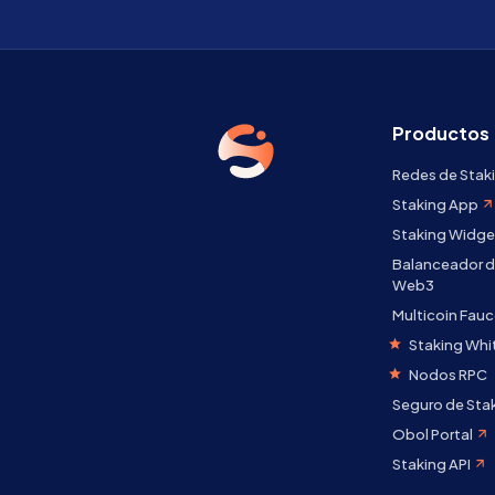
Productos
Redes de Stak
Staking App
Staking Widge
Balanceador d
Web3
Multicoin Fauc
Staking Whi
Nodos RPC
Seguro de Sta
Obol Portal
Staking API