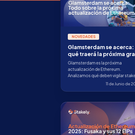
NOVEDADES
Glamsterdam se acerca:
qué traerá la próxima gr
actualización de Ethere
Glamsterdam es la próxima
actualización de Ethereum.
Analizamos qué deben vigilar stak
institucionales y operadores de
11 de Junio de 
validadores antes del upgrade.