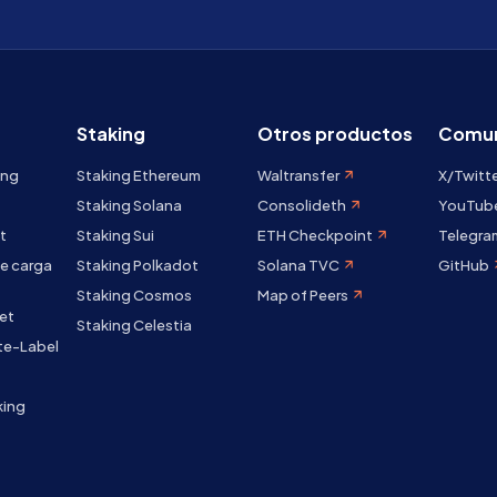
Staking
Otros productos
Comun
ing
Staking Ethereum
Waltransfer
X/Twitt
Staking Solana
Consolideth
YouTub
t
Staking Sui
ETH Checkpoint
Telegra
e carga
Staking Polkadot
Solana TVC
GitHub
Staking Cosmos
Map of Peers
et
Staking Celestia
te-Label
king