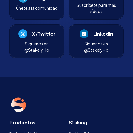
Suscríbete para más
Únete a la comunidad
vídeos
X/Twitter
LinkedIn
Síguenos en
Síguenos en
@Stakely_io
@Stakely-io
Productos
Staking