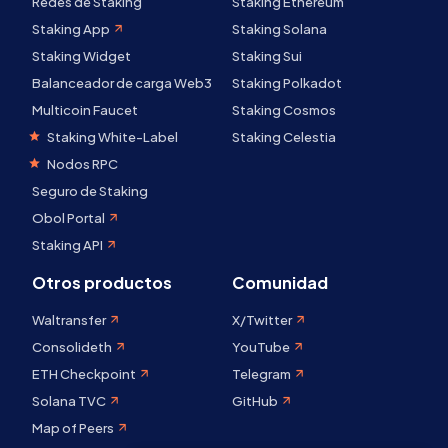
Redes de Staking
Staking Ethereum
Staking App
Staking Solana
Staking Widget
Staking Sui
Balanceador de carga Web3
Staking Polkadot
Multicoin Faucet
Staking Cosmos
Staking White-Label
Staking Celestia
Nodos RPC
Seguro de Staking
Obol Portal
Staking API
Otros productos
Comunidad
Waltransfer
X/Twitter
Consolideth
YouTube
ETH Checkpoint
Telegram
Solana TVC
GitHub
Map of Peers