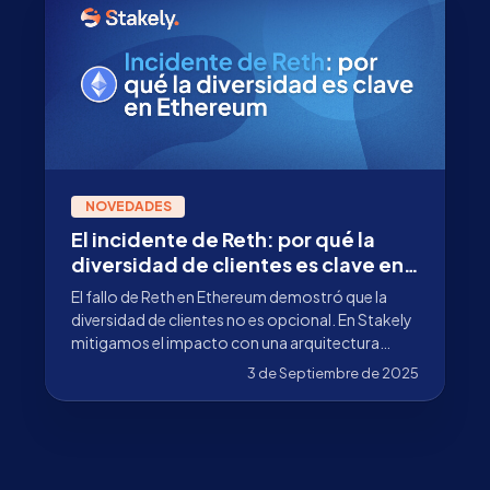
NOVEDADES
El incidente de Reth: por qué la
diversidad de clientes es clave en
la infraestructura de Ethereum
El fallo de Reth en Ethereum demostró que la
diversidad de clientes no es opcional. En Stakely
mitigamos el impacto con una arquitectura
multicliente.
3 de Septiembre de 2025