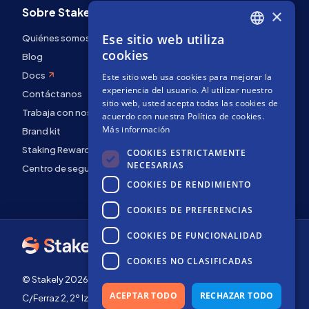
Sobre Stakely
×
Ese sitio web utiliza
Quiénes somos
ENGLISH
cookies
Blog
SPANISH
Docs
Este sitio web usa cookies para mejorar la
FRENCH
experiencia del usuario. Al utilizar nuestro
Contáctanos
sitio web, usted acepta todas las cookies de
Trabaja con nosotros
acuerdo con nuestra Política de cookies.
Más información
Brand kit
Staking Rewards
COOKIES ESTRICTAMENTE
NECESARIAS
Centro de seguridad
COOKIES DE RENDIMIENTO
COOKIES DE PREFERENCIAS
COOKIES DE FUNCIONALIDAD
COOKIES NO CLASIFICADAS
© Stakely 2026 | Stakely, S.L. | NIF B72551682
ACEPTAR TODO
RECHAZAR TODO
C/Ferraz 2, 2º Izq, 28008, Madrid, España