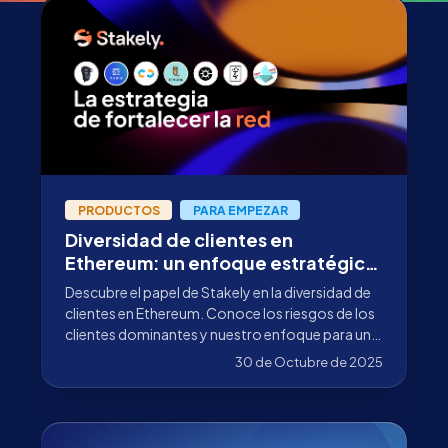
PRODUCTOS
PARA EMPEZAR
Diversidad de clientes en
Ethereum: un enfoque estratégico
para fortalecer la red
Descubre el papel de Stakely en la diversidad de
clientes en Ethereum. Conoce los riesgos de los
clientes dominantes y nuestro enfoque para una
red segura.
30 de Octubre de 2025