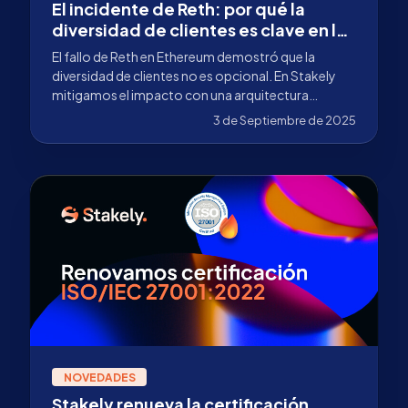
El incidente de Reth: por qué la
diversidad de clientes es clave en la
infraestructura de Ethereum
El fallo de Reth en Ethereum demostró que la
diversidad de clientes no es opcional. En Stakely
mitigamos el impacto con una arquitectura
multicliente.
3 de Septiembre de 2025
NOVEDADES
Stakely renueva la certificación