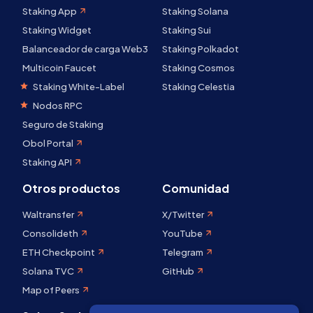
Staking App
Staking Solana
Staking Widget
Staking Sui
Balanceador de carga Web3
Staking Polkadot
Multicoin Faucet
Staking Cosmos
Staking White-Label
Staking Celestia
Nodos RPC
Seguro de Staking
Obol Portal
Staking API
Otros productos
Comunidad
Waltransfer
X/Twitter
Consolideth
YouTube
ETH Checkpoint
Telegram
Solana TVC
GitHub
Map of Peers