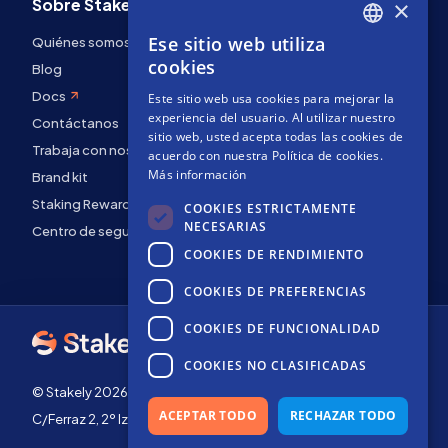
Sobre Stakely
×
Ese sitio web utiliza
Quiénes somos
ENGLISH
cookies
Blog
SPANISH
Docs
Este sitio web usa cookies para mejorar la
FRENCH
experiencia del usuario. Al utilizar nuestro
Contáctanos
sitio web, usted acepta todas las cookies de
Trabaja con nosotros
acuerdo con nuestra Política de cookies.
Más información
Brand kit
Staking Rewards
COOKIES ESTRICTAMENTE
NECESARIAS
Centro de seguridad
COOKIES DE RENDIMIENTO
COOKIES DE PREFERENCIAS
COOKIES DE FUNCIONALIDAD
COOKIES NO CLASIFICADAS
© Stakely 2026 | Stakely, S.L. | NIF B72551682
ACEPTAR TODO
RECHAZAR TODO
C/Ferraz 2, 2º Izq, 28008, Madrid, España