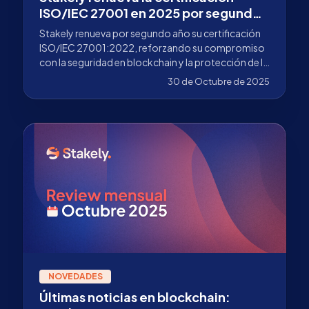
ISO/IEC 27001 en 2025 por segundo
año consecutivo
Stakely renueva por segundo año su certificación
ISO/IEC 27001:2022, reforzando su compromiso
con la seguridad en blockchain y la protección de la
información.
30 de Octubre de 2025
NOVEDADES
Últimas noticias en blockchain: