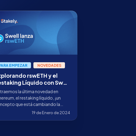
PARA EMPEZAR
NOVEDADES
xplorando rswETH y el
estaking Líquido con Swell
etwork
 traemos la última novedad en
hereum, el restaking líquido, ¡un
ncepto que está cambiando la
rma en que interactuamos con
19 de Enero de 2024
estro ETH en staking.