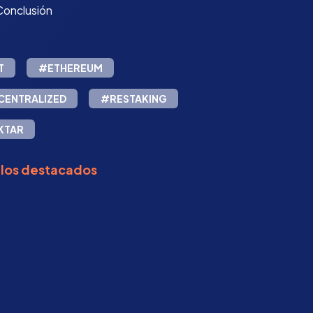
Conclusión
T
#ETHEREUM
CENTRALIZED
#RESTAKING
KTAR
ulos destacados