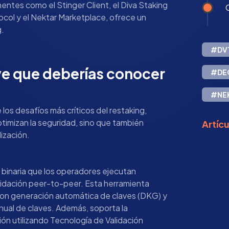
ntes como el Stinger Client, el Diva Staking
ocol y el Nektar Marketplace, ofrece un
g.
#DV
e que deberías conocer
#DE
#NE
os desafíos más críticos del restaking,
timizan la seguridad, sino que también
Artíc
lización.
 binaria que los operadores ejecutan
lidación peer-to-peer. Esta herramienta
s con generación automática de claves (DKG) y
nual de claves. Además, soporta la
ión utilizando Tecnología de Validación