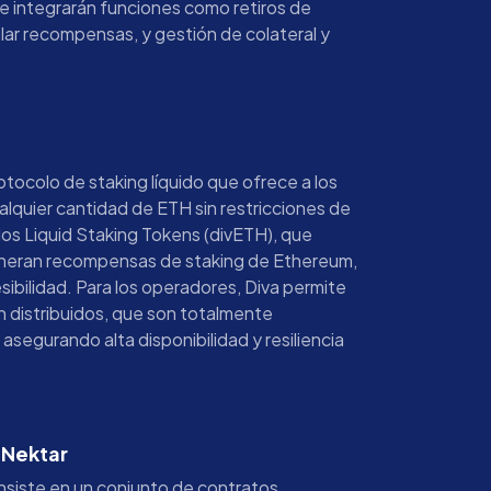
e integrarán funciones como retiros de
ular recompensas, y gestión de colateral y
otocolo de staking líquido que ofrece a los
ualquier cantidad de ETH sin restricciones de
los Liquid Staking Tokens (divETH), que
neran recompensas de staking de Ethereum,
ibilidad. Para los operadores, Diva permite
n distribuidos, que son totalmente
segurando alta disponibilidad y resiliencia
 Nektar
siste en un conjunto de contratos