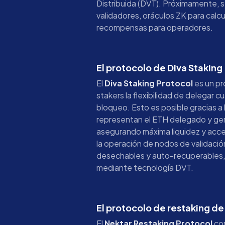
Distribuida (DVT). Próximamente, s
validadores, oráculos ZK para calc
recompensas para operadores.
El protocolo de Diva Staking
El
Diva Staking Protocol
es un pr
stakers la flexibilidad de delegar c
bloqueo. Esto es posible gracias a 
representan el ETH delegado y ge
asegurando máxima liquidez y acces
la operación de nodos de validació
desechables y auto-recuperables, a
mediante tecnología DVT.
El protocolo de restaking de
El
Nektar Restaking Protocol
con