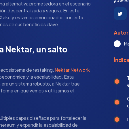
¡Compár
a alternativa prometedora en el escenario
ción descentralizada y segura. En este
n Stakely estamos emocionados con esta
os de sus beneficios clave.
Autor
Ma
a Nektar, un salto
Índic
ecosistema de restaking,
Nektar Network
oeconómica y la escalabilidad. Esta
T
 era un sistema robusto, a Nektar trae
a forma en que vemos y utilizamos el
ltiples capas diseñada para fortalecer la
hereum y expandir la escalabilidad de