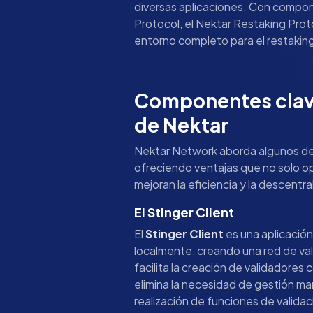
diversas aplicaciones. Con compone
Protocol, el Nektar Restaking Prot
entorno completo para el restakin
Componentes clav
de Nektar
Nektar Network aborda algunos de l
ofreciendo ventajas que no solo op
mejoran la eficiencia y la descentra
El Stinger Client
El
Stinger Client
es una aplicación
localmente, creando una red de va
facilita la creación de validadore
elimina la necesidad de gestión ma
realización de funciones de validac