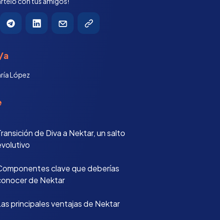
telo con tus amigos!
/a
ría López
e
ransición de Diva a Nektar, un salto
evolutivo
Componentes clave que deberías
conocer de Nektar
Las principales ventajas de Nektar