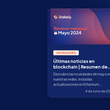
NOVEDADES
Últimas noticias en
blockchain | Resumen de
noticias de mayo
Descubre las novedades de mayo e
nuestras redes, incluidas
actualizaciones en Ethereum,
Polkadot, Cosmos y más. Mantent
4 de Junio de 2
al día con Stakely.