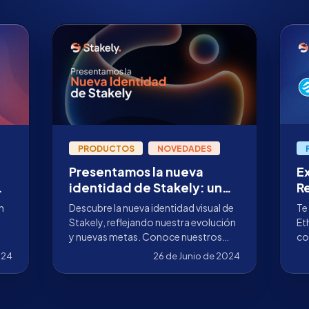
PRODUCTOS
NOVEDADES
Presentamos la nueva
E
identidad de Stakely: un
R
nuevo comienzo
N
n
Descubre la nueva identidad visual de
Te
Stakely, reflejando nuestra evolución
Et
y nuevas metas. Conoce nuestros
co
e
orígenes y nuestra nueva visión.
fo
024
26 de Junio de 2024
nu