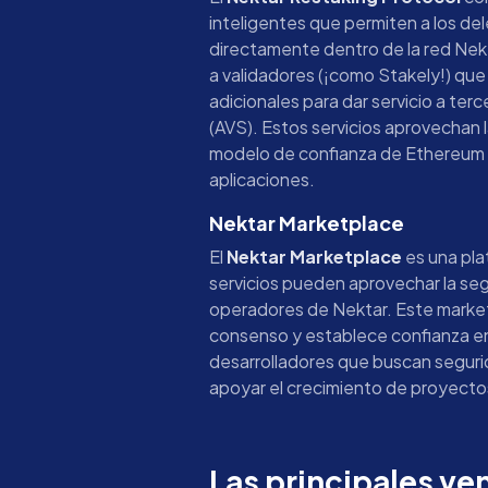
inteligentes que permiten a los d
directamente dentro de la red Nek
a validadores (¡como Stakely!) qu
adicionales para dar servicio a terc
(AVS). Estos servicios aprovechan l
modelo de confianza de Ethereum 
aplicaciones.
Nektar Marketplace
El
Nektar Marketplace
es una pla
servicios pueden aprovechar la se
operadores de Nektar. Este marketp
consenso y establece confianza en
desarrolladores que buscan seguri
apoyar el crecimiento de proyecto
Las principales ve