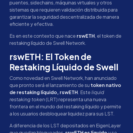
puentes, sidechains, máquinas virtuales y otros
sistemas que requieren validación distribuida para
garantizar la seguridad descentralizada de manera
eficiente y efectiva.
Es en este contexto que nace
rswETH
, el token de
restaking líquido de Swell Network.
rswETH: El Token de
Restaking Líquido de Swell
Como novedad en Swell Network, han anunciado
que pronto será el lanzamiento de su
token nativo
de restaking líquido, rswETH
. Este
liquid
restaking token
(LRT) representa una nueva
frontera en el mundo del restaking líquido y permite
a los usuarios desbloquear liquidez para sus LST.
A diferencia de los LST depositados en EigenLayer
que quedan bloqueados,
rswETH es líquido
y se