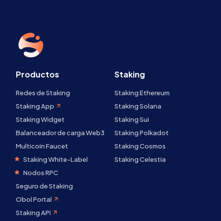
Productos
Staking
Redes de Staking
Staking Ethereum
Staking App
Staking Solana
Staking Widget
Staking Sui
Balanceador de carga Web3
Staking Polkadot
Multicoin Faucet
Staking Cosmos
Staking White-Label
Staking Celestia
Nodos RPC
Seguro de Staking
Obol Portal
Staking API