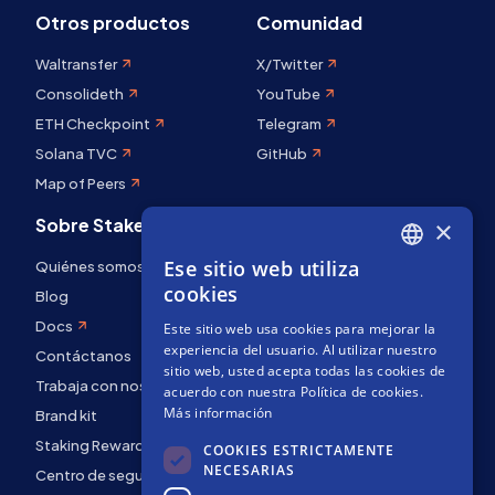
Otros productos
Comunidad
Waltransfer
X/Twitter
Consolideth
YouTube
ETH Checkpoint
Telegram
Solana TVC
GitHub
Map of Peers
Sobre Stakely
×
Ese sitio web utiliza
Quiénes somos
ENGLISH
cookies
Blog
SPANISH
Docs
Este sitio web usa cookies para mejorar la
FRENCH
experiencia del usuario. Al utilizar nuestro
Contáctanos
sitio web, usted acepta todas las cookies de
Trabaja con nosotros
acuerdo con nuestra Política de cookies.
Más información
Brand kit
Staking Rewards
COOKIES ESTRICTAMENTE
NECESARIAS
Centro de seguridad