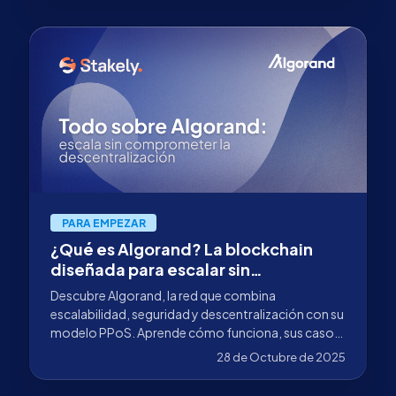
PARA EMPEZAR
¿Qué es Algorand? La blockchain
diseñada para escalar sin
comprometer la descentralización
Descubre Algorand, la red que combina
escalabilidad, seguridad y descentralización con su
modelo PPoS. Aprende cómo funciona, sus casos
de uso reales y cómo delegar tus ALGO con
28 de Octubre de 2025
Stakely como validador.