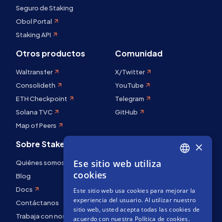
Seguro de Staking
Obol Portal
Staking API
Otros productos
Comunidad
Waltransfer
X/Twitter
Consolideth
YouTube
ETH Checkpoint
Telegram
Solana TVC
GitHub
Map of Peers
Sobre Stakely
×
Ese sitio web utiliza
Quiénes somos
ENGLISH
cookies
Blog
SPANISH
Docs
Este sitio web usa cookies para mejorar la
FRENCH
experiencia del usuario. Al utilizar nuestro
Contáctanos
sitio web, usted acepta todas las cookies de
Trabaja con nosotros
acuerdo con nuestra Política de cookies.