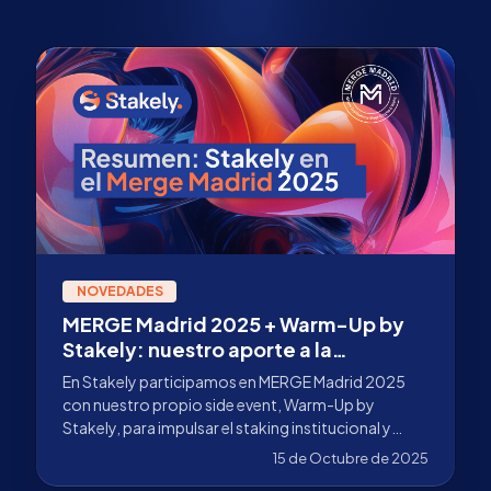
NOVEDADES
MERGE Madrid 2025 + Warm-Up by
Stakely: nuestro aporte a la
adopción institucional
En Stakely participamos en MERGE Madrid 2025
con nuestro propio side event, Warm-Up by
Stakely, para impulsar el staking institucional y
conectar con la comunidad Web3 en la capital
15 de Octubre de 2025
española. Conoce los detalles.