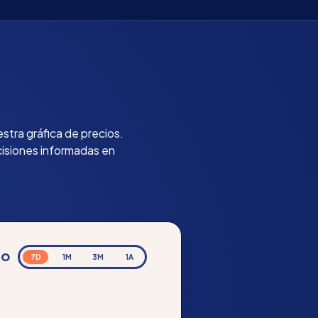
tra gráfica de precios.
cisiones informadas en
io
7D
1M
3M
1A