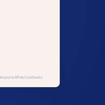
os por la API de CoinGecko