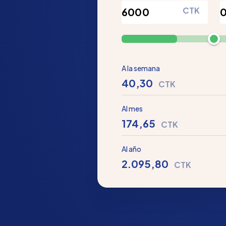
CTK
A la semana
40,30
CTK
Al mes
174,65
CTK
Al año
2.095,80
CTK