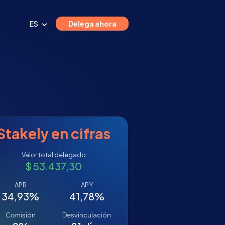
ES
Delega ahora
Stakely en cifras
Valor total delegado
$ 53.437,30
APR
APY
34,93%
41,78%
Comisión
Desvinculación