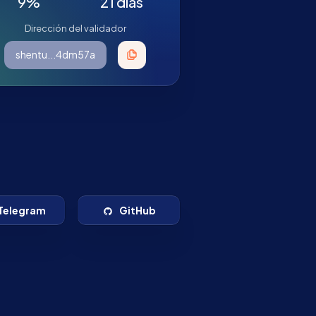
9%
21 días
Dirección del validador
shentu...4dm57a
Telegram
GitHub