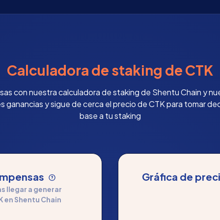
Calculadora de staking de CTK
as con nuestra calculadora de staking de Shentu Chain y nues
es ganancias y sigue de cerca el precio de CTK para tomar de
base a tu staking
compensas
Gráfica de prec
 llegar a generar
K en Shentu Chain