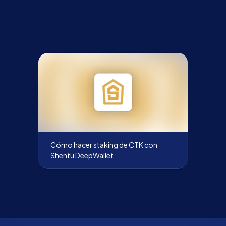
Cómo hacer staking de CTK con
Shentu DeepWallet