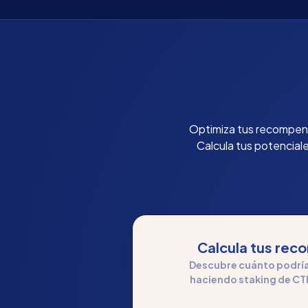
Optimiza tus recompens
Calcula tus potencial
Calcula tus re
Descubre cuánto podrías
haciendo staking de CT