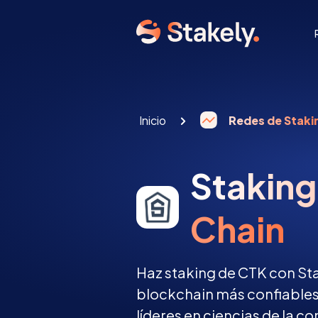
Inicio
Redes de Staki
Staking
Chain
Haz staking de CTK con Sta
blockchain más confiables
líderes en ciencias de la 