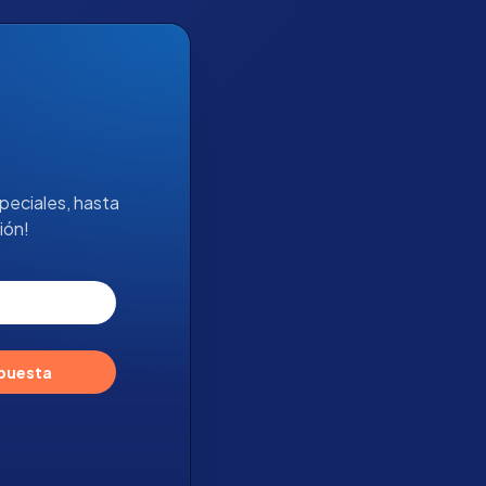
peciales, hasta
ión!
opuesta