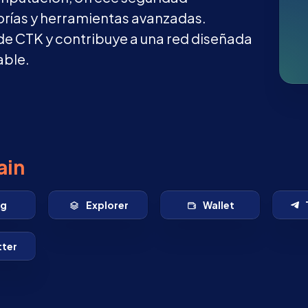
orías y herramientas avanzadas.
de CTK y contribuye a una red diseñada
able.
ain
og
Explorer
Wallet
tter