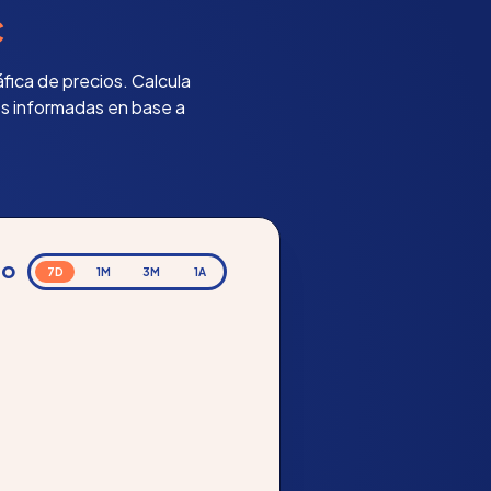
C
fica de precios. Calcula
es informadas en base a
io
7D
1M
3M
1A