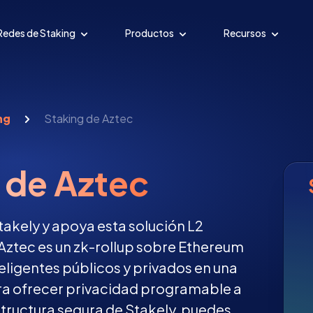
Redes de Staking
Productos
Recursos
ng
Staking de Aztec
 de Aztec
takely y apoya esta solución L2
 Aztec es un zk-rollup sobre Ethereum
ligentes públicos y privados en una
ra ofrecer privacidad programable a
structura segura de Stakely, puedes