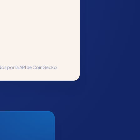
os por la API de CoinGecko