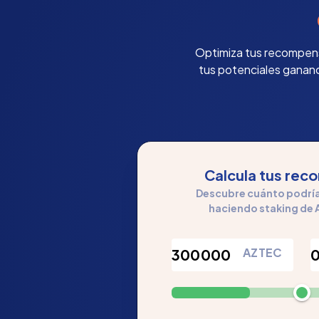
Optimiza tus recompensa
tus potenciales gananc
Calcula tus re
Descubre cuánto podrías
haciendo staking de 
AZTEC