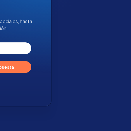
peciales, hasta
ión!
opuesta