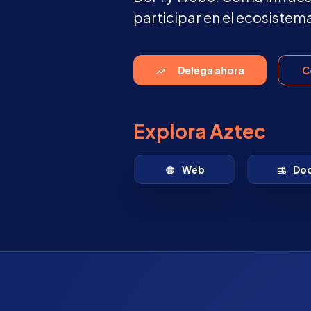
participar en el ecosistema
Delega ahora
C
Explora Aztec
Web
Do