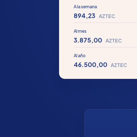
A la semana
894,23
AZTEC
Al mes
3.875,00
AZTEC
Al año
46.500,00
AZTEC