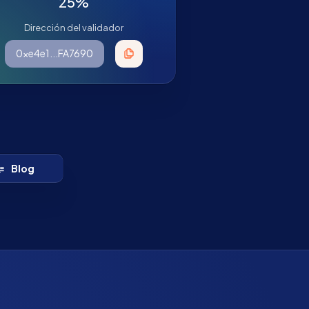
25%
Dirección del validador
0xe4e1...FA7690
Blog