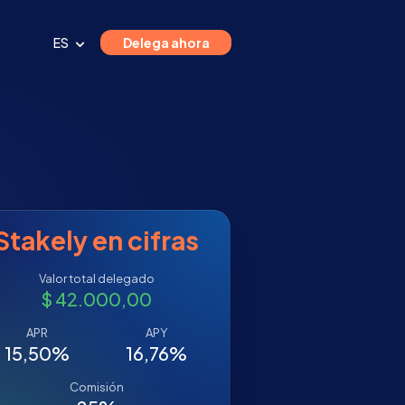
ES
Delega ahora
Stakely en cifras
Valor total delegado
$ 42.000,00
APR
APY
15,50%
16,76%
Comisión