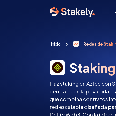
Inicio
Redes de Staki
Staking
Haz staking en Aztec con S
centrada en la privacidad.
que combina contratos inte
red escalable diseñada pa
DeFi y Web3. Con la infrae