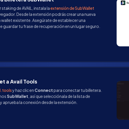
staking de AVAIL, instala la
extensión de SubWallet
egador. Desde la extensión podrás crear una nueva
 wallet existente. Asegúrate de establecer una
e guardar tu frase de recuperación en un lugar seguro.
t a Avail Tools
l.tools
y haz clic en
Connect
para conectar tu billetera.
emos
SubWallet
, así que selecciónala de la lista de
y aprueba la conexión desde la extensión.