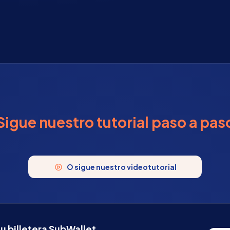
Sigue nuestro tutorial paso a pas
O sigue nuestro videotutorial
u billetera SubWallet