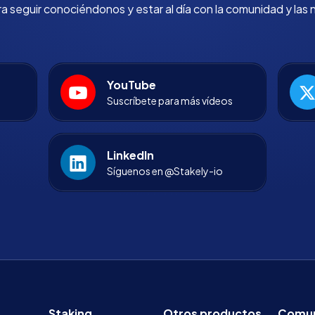
 seguir conociéndonos y estar al día con la comunidad y las 
YouTube
Suscríbete para más vídeos
LinkedIn
Síguenos en @Stakely-io
Staking
Otros productos
Comun