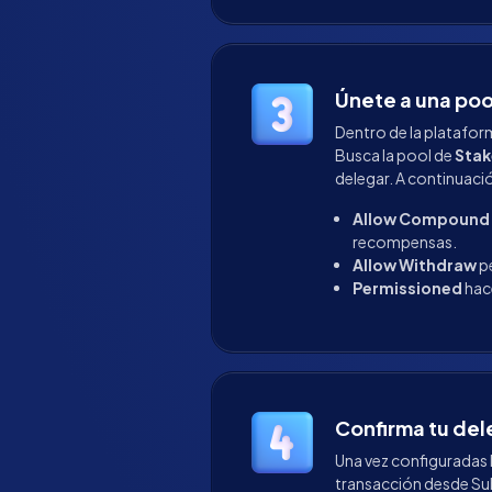
Únete a una poo
Dentro de la plataform
Busca la pool de
Stak
delegar. A continuaci
Allow Compound
recompensas.
Allow Withdraw
pe
Permissioned
hac
Confirma tu de
Una vez configuradas l
transacción desde Sub