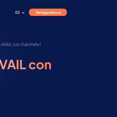
ES
Delega ahora
 AVAIL con SubWallet
VAIL con