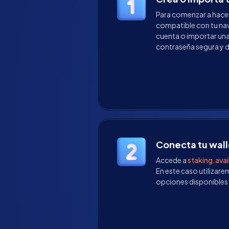
Para comenzar a hacer 
compatible con tu nav
cuenta o importar una
contraseña segura y d
Conecta tu walle
Accede a
staking.avai
En este caso utilizar
opciones disponibles 