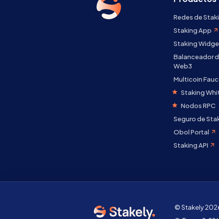
Redes de Stak
Staking App
Staking Widge
Balanceador d
Web3
Multicoin Fauc
Staking Whi
Nodos RPC
Seguro de Sta
Obol Portal
Staking API
© Stakely 2026 