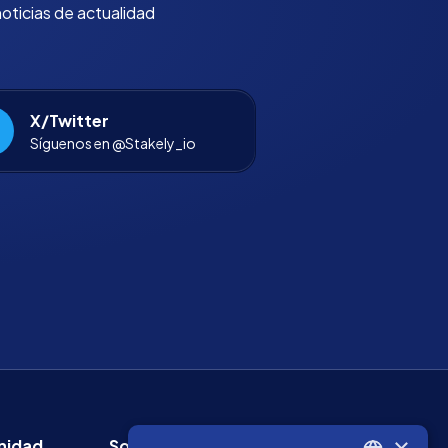
noticias de actualidad
X/Twitter
Síguenos en @Stakely_io
×
idad
Sobre Stakely