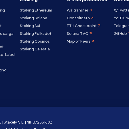
ing
Staking Ethereum
Waltransfer
X/Twitt
Staking Solana
Consolideth
YouTub
t
Staking Sui
ETH Checkpoint
Telegra
e carga
Staking Polkadot
Solana TVC
GitHub
Staking Cosmos
Map of Peers
et
Staking Celestia
te-Label
king
| Stakely, S.L. | NIF B72551682