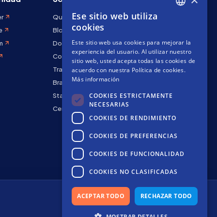
Ese sitio web utiliza
er
Quiénes somos
ENGLISH
cookies
e
Blog
SPANISH
Este sitio web usa cookies para mejorar la
m
Docs
FRENCH
experiencia del usuario. Al utilizar nuestro
Contáctanos
sitio web, usted acepta todas las cookies de
Trabaja con nosotros
acuerdo con nuestra Política de cookies.
Más información
Brand kit
COOKIES ESTRICTAMENTE
Staking Rewards
NECESARIAS
Centro de seguridad
COOKIES DE RENDIMIENTO
COOKIES DE PREFERENCIAS
COOKIES DE FUNCIONALIDAD
COOKIES NO CLASIFICADAS
ACEPTAR TODO
RECHAZAR TODO
Uso de cookies
Términos de Uso
Política de
MOSTRAR DETALLES