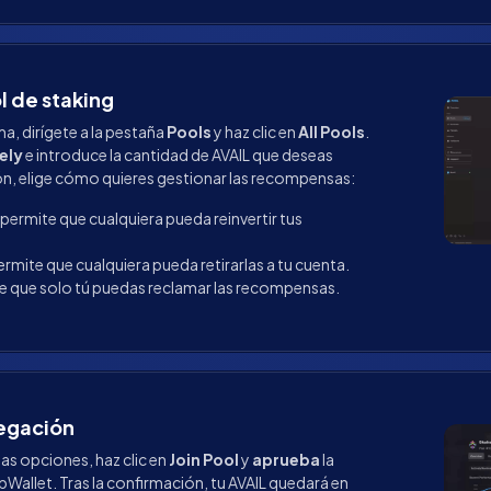
l de staking
a, dirígete a la pestaña
Pools
y haz clic en
All Pools
.
ely
e introduce la cantidad de AVAIL que deseas
ón, elige cómo quieres gestionar las recompensas:
permite que cualquiera pueda reinvertir tus
rmite que cualquiera pueda retirarlas a tu cuenta.
e que solo tú puedas reclamar las recompensas.
legación
as opciones, haz clic en
Join Pool
y
aprueba
la
Wallet. Tras la confirmación, tu AVAIL quedará en