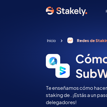
Inicio
Redes de Staki
Cómo 
SubW
Te enseñamos cómo hacer s
staking de . ¡Estás a un pa
delegadores!