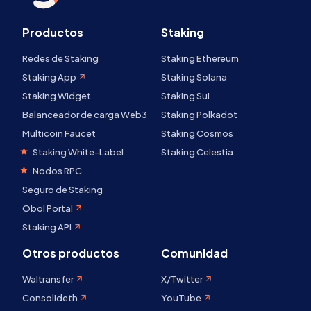
Productos
Staking
Redes de Staking
Staking Ethereum
Staking App
Staking Solana
Staking Widget
Staking Sui
Balanceador de carga Web3
Staking Polkadot
Multicoin Faucet
Staking Cosmos
Staking White-Label
Staking Celestia
Nodos RPC
Seguro de Staking
Obol Portal
Staking API
Otros productos
Comunidad
Waltransfer
X/Twitter
Consolideth
YouTube