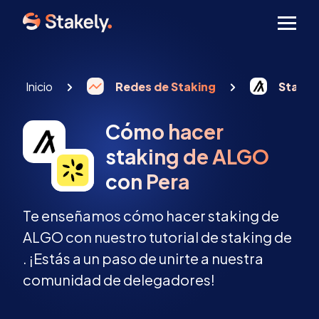
Men
Inicio
Redes de Staking
Stakin
Cómo hacer
staking de ALGO
con Pera
Te enseñamos cómo hacer staking de
ALGO con nuestro tutorial de staking de
. ¡Estás a un paso de unirte a nuestra
comunidad de delegadores!