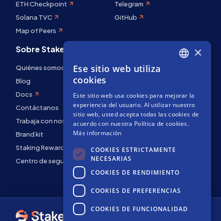
ETH Checkpoint
Telegram
Solana TVC
GitHub
Map of Peers
Sobre Stakely
×
Ese sitio web utiliza
Quiénes somos
ENGLISH
cookies
Blog
SPANISH
Docs
Este sitio web usa cookies para mejorar la
FRENCH
experiencia del usuario. Al utilizar nuestro
Contáctanos
sitio web, usted acepta todas las cookies de
Trabaja con nosotros
acuerdo con nuestra Política de cookies.
Más información
Brand kit
Staking Rewards
COOKIES ESTRICTAMENTE
NECESARIAS
Centro de seguridad
COOKIES DE RENDIMIENTO
COOKIES DE PREFERENCIAS
COOKIES DE FUNCIONALIDAD