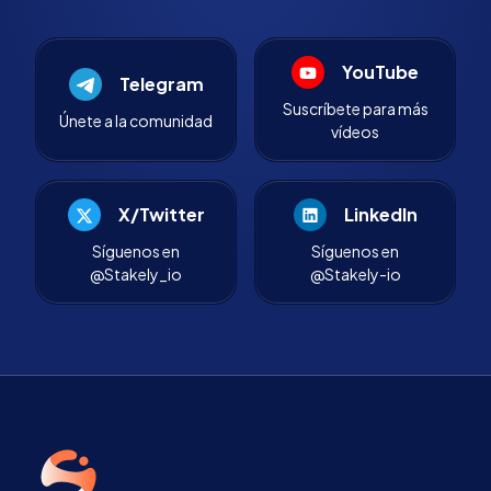
YouTube
Telegram
Suscríbete para más
Únete a la comunidad
vídeos
X/Twitter
LinkedIn
Síguenos en
Síguenos en
@Stakely_io
@Stakely-io