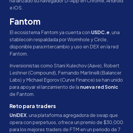
ha lanzado su navegador D-App en Chrome, Android
e iOS.
Fantom
El ecosistema Fantom ya cuenta con
USDC.e
, una
stablecoin respaldada por Wormhole y Circle,
disponible para intercambio y uso en DEX en la red
Fantom.
Inversionistas como Stani Kulechov (Aave), Robert
Leshner (Compound), Fernando Martinelli (Balancer
Labs) y Michael Egorov (Curve Finance) se han unido
para apoyar el lanzamiento de la
nueva red Sonic
de Fantom.
Reto para traders
UniDEX
, una plataforma agregadora de swap que
opera con perpetuos, ofrece un premio de $30,000
para los mejores traders de FTM en un periodo de 7