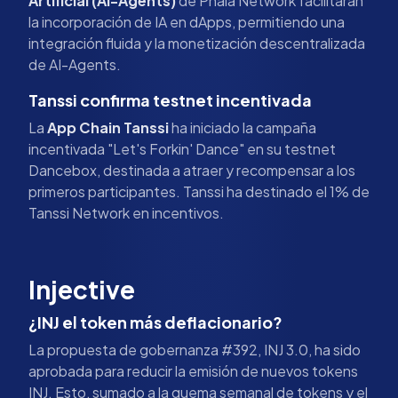
Artificial (AI-Agents)
de Phala Network facilitarán
la incorporación de IA en dApps, permitiendo una
integración fluida y la monetización descentralizada
de AI-Agents.
Tanssi confirma testnet incentivada
La
App Chain Tanssi
ha iniciado la campaña
incentivada "Let's Forkin' Dance" en su testnet
Dancebox, destinada a atraer y recompensar a los
primeros participantes. Tanssi ha destinado el 1% de
Tanssi Network en incentivos.
Injective
¿INJ el token más deflacionario?
La propuesta de gobernanza #392, INJ 3.0, ha sido
aprobada para reducir la emisión de nuevos tokens
INJ. Esto, sumado a la quema semanal de tokens y el