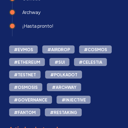
Archway
¡Hasta pronto!
#EVMOS
#AIRDROP
#COSMOS
#ETHEREUM
#SUI
#CELESTIA
#TESTNET
#POLKADOT
#OSMOSIS
#ARCHWAY
#GOVERNANCE
#INJECTIVE
#FANTOM
#RESTAKING