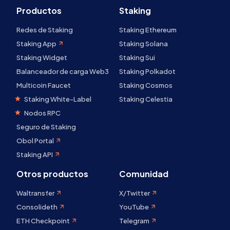
Productos
Staking
Redes de Staking
Staking Ethereum
Staking App
Staking Solana
Staking Widget
Staking Sui
Balanceador de carga Web3
Staking Polkadot
Multicoin Faucet
Staking Cosmos
Staking White-Label
Staking Celestia
Nodos RPC
Seguro de Staking
Obol Portal
Staking API
Otros productos
Comunidad
Waltransfer
X/Twitter
Consolideth
YouTube
ETH Checkpoint
Telegram