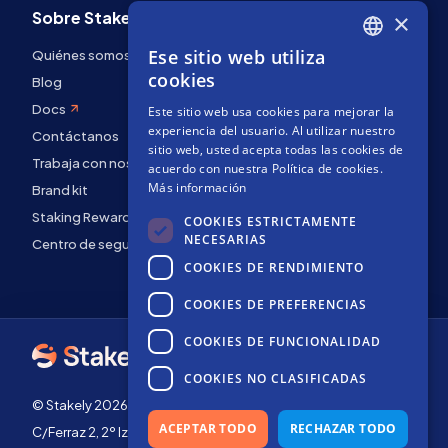
Sobre Stakely
×
Ese sitio web utiliza
Quiénes somos
ENGLISH
cookies
Blog
SPANISH
Docs
Este sitio web usa cookies para mejorar la
FRENCH
experiencia del usuario. Al utilizar nuestro
Contáctanos
sitio web, usted acepta todas las cookies de
Trabaja con nosotros
acuerdo con nuestra Política de cookies.
Más información
Brand kit
Staking Rewards
COOKIES ESTRICTAMENTE
NECESARIAS
Centro de seguridad
COOKIES DE RENDIMIENTO
COOKIES DE PREFERENCIAS
COOKIES DE FUNCIONALIDAD
COOKIES NO CLASIFICADAS
© Stakely 2026 | Stakely, S.L. | NIF B72551682
ACEPTAR TODO
RECHAZAR TODO
C/Ferraz 2, 2º Izq, 28008, Madrid, España