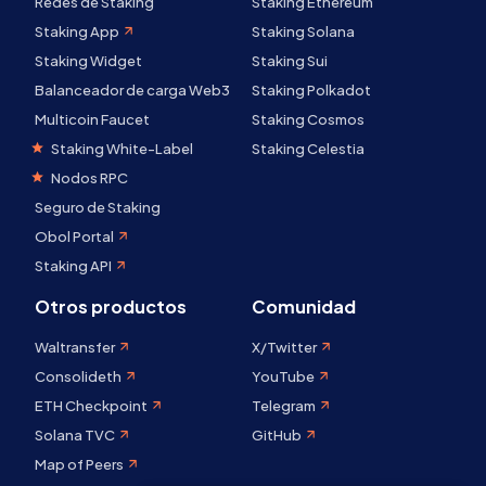
Redes de Staking
Staking Ethereum
Staking App
Staking Solana
Staking Widget
Staking Sui
Balanceador de carga Web3
Staking Polkadot
Multicoin Faucet
Staking Cosmos
Staking White-Label
Staking Celestia
Nodos RPC
Seguro de Staking
Obol Portal
Staking API
Otros productos
Comunidad
Waltransfer
X/Twitter
Consolideth
YouTube
ETH Checkpoint
Telegram
Solana TVC
GitHub
Map of Peers