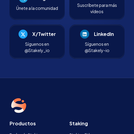
Suscríbete para más
Únete a la comunidad
vídeos
X/Twitter
LinkedIn
Síguenos en
Síguenos en
@Stakely_io
@Stakely-io
Productos
Staking