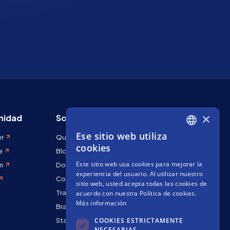
×
idad
Sobre Stakely
Ese sitio web utiliza
er
Quiénes somos
ENGLISH
cookies
e
Blog
SPANISH
Este sitio web usa cookies para mejorar la
m
Docs
FRENCH
experiencia del usuario. Al utilizar nuestro
Contáctanos
sitio web, usted acepta todas las cookies de
Trabaja con nosotros
acuerdo con nuestra Política de cookies.
Más información
Brand kit
COOKIES ESTRICTAMENTE
Staking Rewards
NECESARIAS