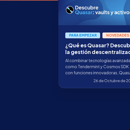
PARA EMPEZAR
NOVEDADES
¿Qué es Quasar? Descub
la gestión descentraliza
de activos
Al combinar tecnologías avanzad
como Tendermint y Cosmos SDK
con funciones innovadoras, Quas
pretende redefinir la gestión de
26 de Octubre de 2
activos en DeFi.