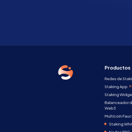
Productos
Redes de Stak
Staking App
Staking Widge
Balanceador d
Web3
Multicoin Fauc
Staking Whi