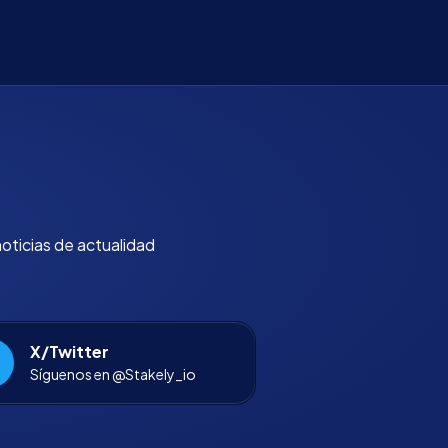
noticias de actualidad
X/Twitter
Síguenos en @Stakely_io