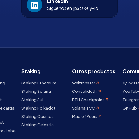
LinkedIn
Síguenos en @Stakely-io
Staking
Otros productos
Comun
ing
Staking Ethereum
Waltransfer
X/Twitt
Staking Solana
Consolideth
YouTub
t
Staking Sui
ETH Checkpoint
Telegra
e carga
Staking Polkadot
Solana TVC
GitHub
Staking Cosmos
Map of Peers
et
Staking Celestia
te-Label