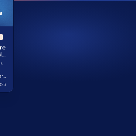
re
da
as
ar
023