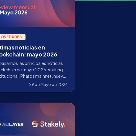
NOVEDADES
timas noticias en
ockchain: mayo 2026
asamos las principales noticias
ockchain de mayo 2026: staking
titucional, Pharos mainnet, nuevas
es en la Staking App de Stakely y
29 de Mayo de 2026
nces en Ethereum, Solana, Sui,
lestia, Starknet y Cosmos.