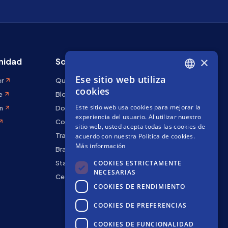
×
idad
Sobre Stakely
Ese sitio web utiliza
er
Quiénes somos
ENGLISH
cookies
e
Blog
SPANISH
Este sitio web usa cookies para mejorar la
m
Docs
FRENCH
experiencia del usuario. Al utilizar nuestro
Contáctanos
sitio web, usted acepta todas las cookies de
Trabaja con nosotros
acuerdo con nuestra Política de cookies.
Más información
Brand kit
COOKIES ESTRICTAMENTE
Staking Rewards
NECESARIAS
Centro de seguridad
COOKIES DE RENDIMIENTO
COOKIES DE PREFERENCIAS
COOKIES DE FUNCIONALIDAD