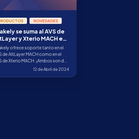
PRODUCTOS
NOVEDADES
akely se suma al AVS de
tLayer y Xterio MACH en
igenLayer
kely ofrece soporte tanto en el
S de AltLayer MACH como en el
S de Xterio MACH. ¡Ambos son de
 primeros AVS en lanzar en
12 de Abril de 2024
genLayer!