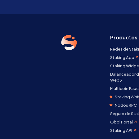
Productos
Redes de Stak
Staking App
Staking Widge
Balanceador d
Web3
Multicoin Fauc
Staking Whi
Nodos RPC
Seguro de Sta
Obol Portal
Staking API