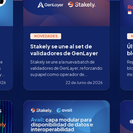
NOVEDADES
Stakely se une al set de
Úl
validadores de GenLayer
bl
de
Stakely se une a la nueva batch de
Rep
s
validadores de GenLayer, reforzando
bl
y
su papel como operador de
ins
infraestructura en una red centrada
red
2026
22 de Junio de 2026
en Intelligent Contracts, IA y
ava
consenso descentralizado.
Ce