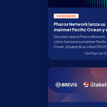
NOVEDADES
Pharos Network lanza su
mainnet Pacific Ocean y 
Stakely lo celebramos e
Descubre qué es Pharos Network,
un evento exclusivo
cómo funciona su mainnet Pacific
Ocean, el papel de su token PROS y
evento exclusivo Pharos x Stakely
1 de Mayo de 
Madrid.