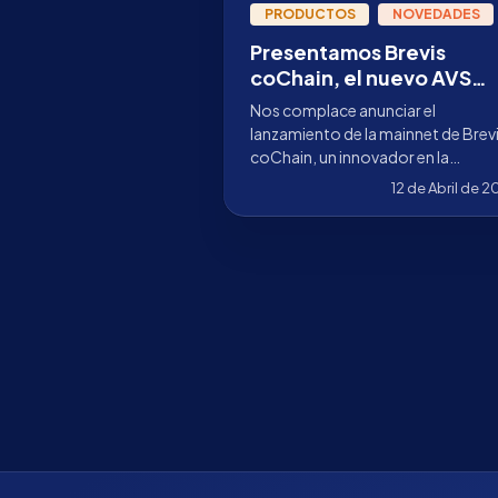
PRODUCTOS
NOVEDADES
Presentamos Brevis
coChain, el nuevo AVS
validado por Stakely
Nos complace anunciar el
lanzamiento de la mainnet de Brev
coChain, un innovador en la
recientemente inaugurada mainne
12 de Abril de 
de EigenLayer.