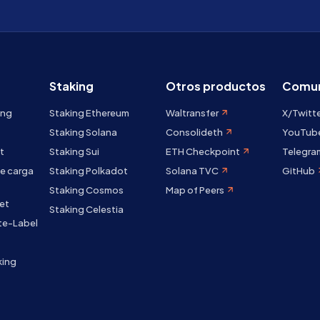
Staking
Otros productos
Comun
ing
Staking Ethereum
Waltransfer
X/Twitt
Staking Solana
Consolideth
YouTub
t
Staking Sui
ETH Checkpoint
Telegra
e carga
Staking Polkadot
Solana TVC
GitHub
Staking Cosmos
Map of Peers
et
Staking Celestia
te-Label
king