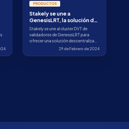
PRODUCTOS
Stakely se une a
GenesisLRT, la solución de
restaking en EigenLayer
Stakely se une al cluster DVT de
is
validadores de GenesisLRT para
ofrecer una solución descentralizada
t
y segura de restaking en EigenLayer.
2024
29 de Febrero de 2024