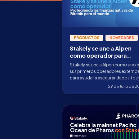
PRODUCTOS
NOVEDADES
Stakely se une a Alpen
como operador para
asegurar el ecosistema
Stakely se une a Alpen como uno 
financiero de Bitcoin
sus primeros operadores externo
para ayudar a asegurar depósitos 
retiros de BTC en mercados
29 de Julio de 
financieros nativos de Bitcoin.