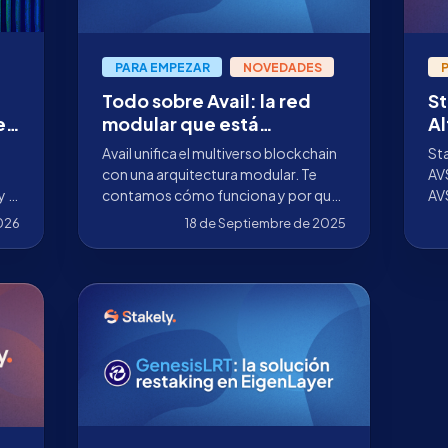
PARA EMPEZAR
NOVEDADES
Todo sobre Avail: la red
St
en
modular que está
Al
n
unificando la Web3
E
Avail unifica el multiverso blockchain
Sta
con una arquitectura modular. Te
AV
 el
contamos cómo funciona y por qué
AV
 en
participamos como validador en su
los
2026
18 de Septiembre de 2025
mainnet.
Ei