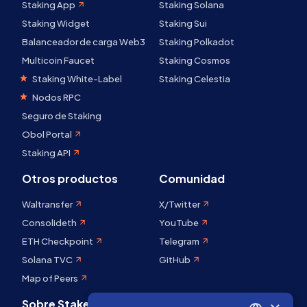
Staking App
Staking Solana
Staking Widget
Staking Sui
Balanceador de carga Web3
Staking Polkadot
Multicoin Faucet
Staking Cosmos
Staking White-Label
Staking Celestia
Nodos RPC
Seguro de Staking
Obol Portal
Staking API
Otros productos
Comunidad
Waltransfer
X/Twitter
Consolideth
YouTube
ETH Checkpoint
Telegram
Solana TVC
GitHub
Map of Peers
Sobre Stakely