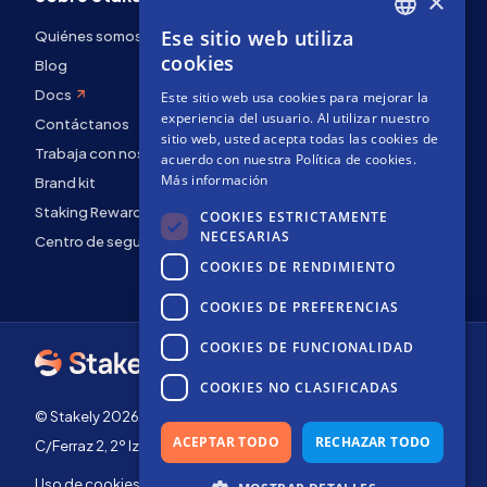
×
Ese sitio web utiliza
Quiénes somos
ENGLISH
cookies
Blog
SPANISH
Docs
Este sitio web usa cookies para mejorar la
FRENCH
experiencia del usuario. Al utilizar nuestro
Contáctanos
sitio web, usted acepta todas las cookies de
Trabaja con nosotros
acuerdo con nuestra Política de cookies.
Más información
Brand kit
Staking Rewards
COOKIES ESTRICTAMENTE
NECESARIAS
Centro de seguridad
COOKIES DE RENDIMIENTO
COOKIES DE PREFERENCIAS
COOKIES DE FUNCIONALIDAD
COOKIES NO CLASIFICADAS
© Stakely 2026 | Stakely, S.L. | NIF B72551682
ACEPTAR TODO
RECHAZAR TODO
C/Ferraz 2, 2º Izq, 28008, Madrid, España
Uso de cookies
Términos de Uso