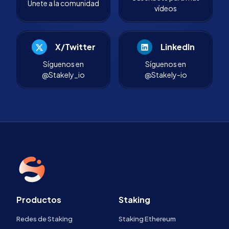
Únete a la comunidad
vídeos
X/Twitter
LinkedIn
Síguenos en
Síguenos en
@Stakely_io
@Stakely-io
Productos
Staking
Redes de Staking
Staking Ethereum