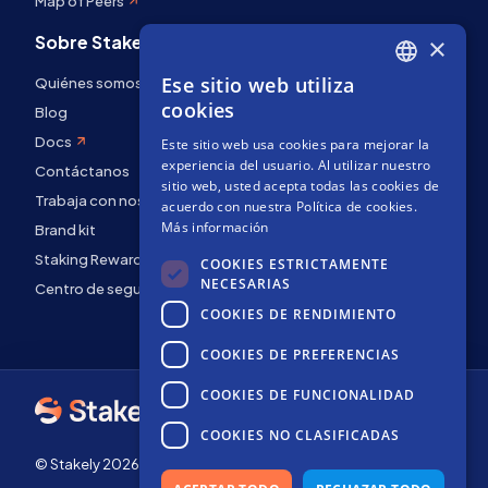
Map of Peers
Sobre Stakely
×
Ese sitio web utiliza
Quiénes somos
ENGLISH
cookies
Blog
SPANISH
Docs
Este sitio web usa cookies para mejorar la
FRENCH
experiencia del usuario. Al utilizar nuestro
Contáctanos
sitio web, usted acepta todas las cookies de
Trabaja con nosotros
acuerdo con nuestra Política de cookies.
Más información
Brand kit
Staking Rewards
COOKIES ESTRICTAMENTE
NECESARIAS
Centro de seguridad
COOKIES DE RENDIMIENTO
COOKIES DE PREFERENCIAS
COOKIES DE FUNCIONALIDAD
COOKIES NO CLASIFICADAS
© Stakely 2026 | Stakely, S.L. | NIF B72551682