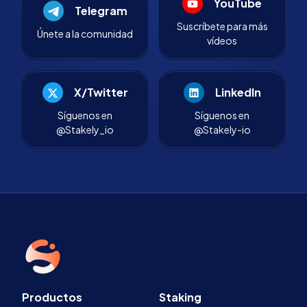
YouTube
Telegram
Suscríbete para más
Únete a la comunidad
vídeos
X/Twitter
LinkedIn
Síguenos en
Síguenos en
@Stakely_io
@Stakely-io
Productos
Staking