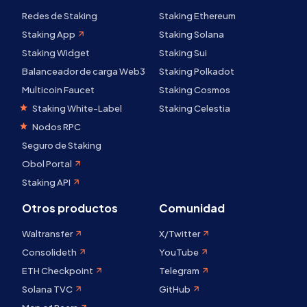
Redes de Staking
Staking Ethereum
Staking App
Staking Solana
Staking Widget
Staking Sui
Balanceador de carga Web3
Staking Polkadot
Multicoin Faucet
Staking Cosmos
Staking White-Label
Staking Celestia
Nodos RPC
Seguro de Staking
Obol Portal
Staking API
Otros productos
Comunidad
Waltransfer
X/Twitter
Consolideth
YouTube
ETH Checkpoint
Telegram
Solana TVC
GitHub