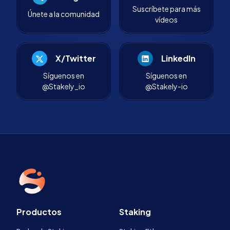
Suscríbete para más
Únete a la comunidad
vídeos
X/Twitter
LinkedIn
Síguenos en
Síguenos en
@Stakely_io
@Stakely-io
Productos
Staking