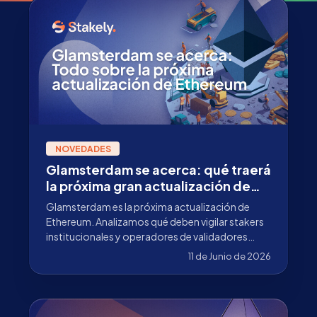
NOVEDADES
Glamsterdam se acerca: qué traerá
la próxima gran actualización de
Ethereum
Glamsterdam es la próxima actualización de
Ethereum. Analizamos qué deben vigilar stakers
institucionales y operadores de validadores
antes del upgrade.
11 de Junio de 2026