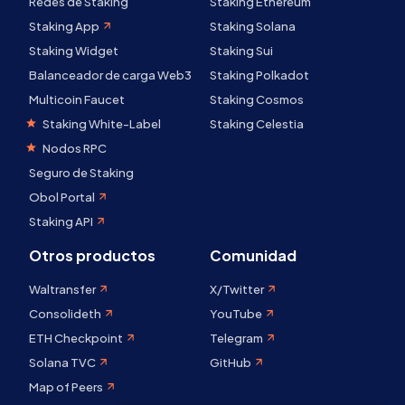
Redes de Staking
Staking Ethereum
Staking App
Staking Solana
Staking Widget
Staking Sui
Balanceador de carga Web3
Staking Polkadot
Multicoin Faucet
Staking Cosmos
Staking White-Label
Staking Celestia
Nodos RPC
Seguro de Staking
Obol Portal
Staking API
Otros productos
Comunidad
Waltransfer
X/Twitter
Consolideth
YouTube
ETH Checkpoint
Telegram
Solana TVC
GitHub
Map of Peers