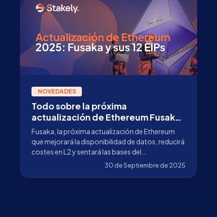
NOVEDADES
Todo sobre la próxima
actualización de Ethereum Fusaka
y sus 12 EIPs
Fusaka, la próxima actualización de Ethereum
que mejorará la disponibilidad de datos, reducirá
costes en L2 y sentará las bases del
Danksharding.
30 de Septiembre de 2025