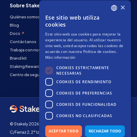
Sobre Stakely
×
Ese sitio web utiliza
Quiénes somos
ENGLISH
cookies
Blog
SPANISH
Docs
Este sitio web usa cookies para mejorar la
FRENCH
experiencia del usuario. Al utilizar nuestro
Contáctanos
sitio web, usted acepta todas las cookies de
Trabaja con nosotros
acuerdo con nuestra Política de cookies.
Más información
Brand kit
Staking Rewards
COOKIES ESTRICTAMENTE
NECESARIAS
Centro de seguridad
COOKIES DE RENDIMIENTO
COOKIES DE PREFERENCIAS
COOKIES DE FUNCIONALIDAD
COOKIES NO CLASIFICADAS
© Stakely 2026 | Stakely, S.L. | NIF B72551682
ACEPTAR TODO
RECHAZAR TODO
C/Ferraz 2, 2º Izq, 28008, Madrid, España