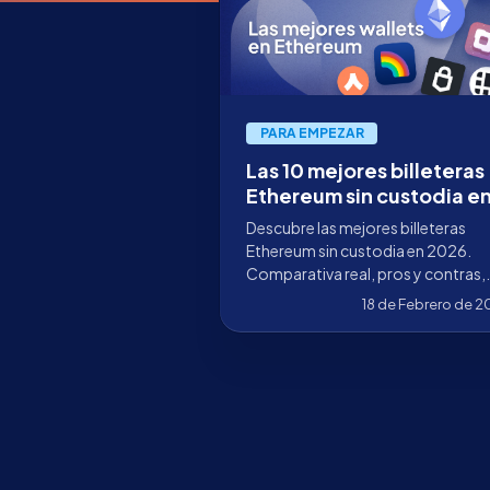
PARA EMPEZAR
Las 10 mejores billeteras
Ethereum sin custodia e
2026
Descubre las mejores billeteras
Ethereum sin custodia en 2026.
Comparativa real, pros y contras,
soporte ERC-4337, DeFi, multisig 
18 de Febrero de 
hardware wallets.