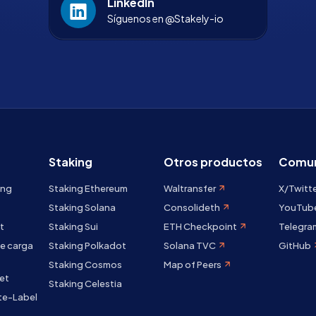
LinkedIn
Síguenos en @Stakely-io
Staking
Otros productos
Comun
ing
Staking Ethereum
Waltransfer
X/Twitt
Staking Solana
Consolideth
YouTub
t
Staking Sui
ETH Checkpoint
Telegra
e carga
Staking Polkadot
Solana TVC
GitHub
Staking Cosmos
Map of Peers
et
Staking Celestia
te-Label