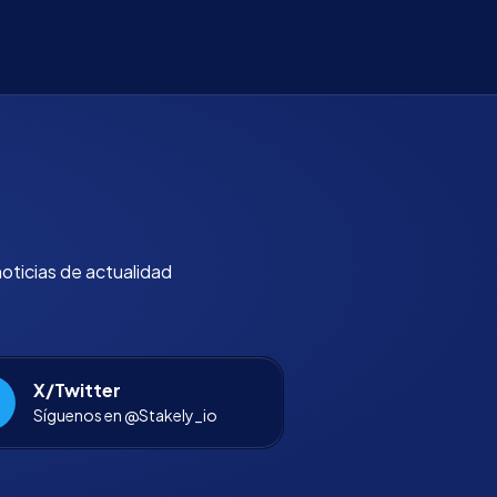
noticias de actualidad
X/Twitter
Síguenos en @Stakely_io