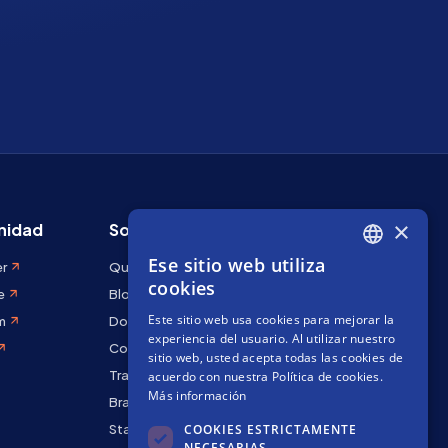
×
idad
Sobre Stakely
Ese sitio web utiliza
er
Quiénes somos
ENGLISH
cookies
e
Blog
SPANISH
Este sitio web usa cookies para mejorar la
m
Docs
FRENCH
experiencia del usuario. Al utilizar nuestro
Contáctanos
sitio web, usted acepta todas las cookies de
Trabaja con nosotros
acuerdo con nuestra Política de cookies.
Más información
Brand kit
COOKIES ESTRICTAMENTE
Staking Rewards
NECESARIAS