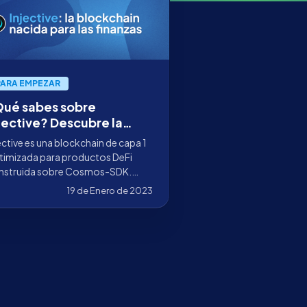
PARA EMPEZAR
ué sabes sobre
jective? Descubre la
ockchain diseñada para
ective es una blockchain de capa 1
nanzas
timizada para productos DeFi
nstruida sobre Cosmos-SDK.
liza IBC para la interoperabilidad
19 de Enero de 2023
 otras redes.