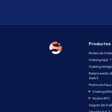
Productos
Redes de Stak
Staking App
Staking Widge
Balanceador d
Web3
Multicoin Fauc
Staking Whi
Nodos RPC
Seguro de Sta
Obol Portal