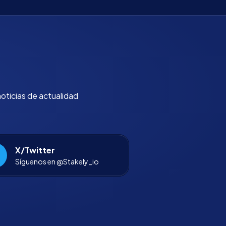
noticias de actualidad
X/Twitter
Síguenos en @Stakely_io