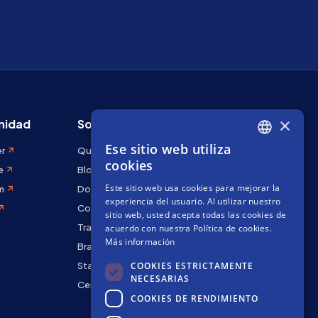
×
idad
Sobre Stakely
Ese sitio web utiliza
er
Quiénes somos
ENGLISH
cookies
e
Blog
SPANISH
Este sitio web usa cookies para mejorar la
m
Docs
FRENCH
experiencia del usuario. Al utilizar nuestro
Contáctanos
sitio web, usted acepta todas las cookies de
Trabaja con nosotros
acuerdo con nuestra Política de cookies.
Más información
Brand kit
COOKIES ESTRICTAMENTE
Staking Rewards
NECESARIAS
Centro de seguridad
COOKIES DE RENDIMIENTO