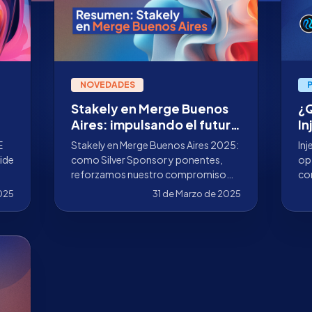
NOVEDADES
Stakely en Merge Buenos
¿Q
Aires: impulsando el futuro
In
del staking en
bl
E
Stakely en Merge Buenos Aires 2025:
Inj
Latinoamérica
fi
ide
como Silver Sponsor y ponentes,
op
reforzamos nuestro compromiso
co
con el staking en Latinoamérica,
Uti
2025
31 de Marzo de 2025
 en
conectando con expertos,
con
empresas y reguladores para
impulsar la innovación en la región.