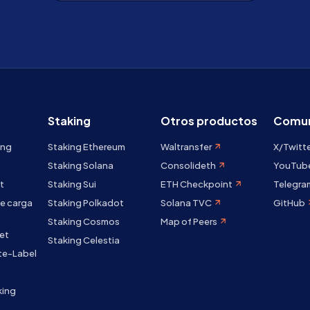
Staking
Otros productos
Comun
ing
Staking Ethereum
Waltransfer
X/Twitt
Staking Solana
Consolideth
YouTub
t
Staking Sui
ETH Checkpoint
Telegra
e carga
Staking Polkadot
Solana TVC
GitHub
Staking Cosmos
Map of Peers
et
Staking Celestia
te-Label
king