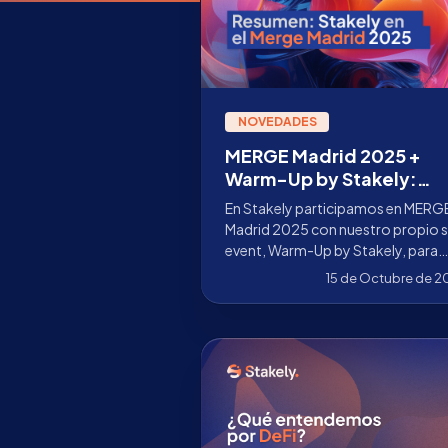
NOVEDADES
MERGE Madrid 2025 +
Warm-Up by Stakely:
nuestro aporte a la
En Stakely participamos en MERG
adopción institucional
Madrid 2025 con nuestro propio s
event, Warm-Up by Stakely, para
impulsar el staking institucional y
15 de Octubre de 
conectar con la comunidad Web3
la capital española. Conoce los
detalles.