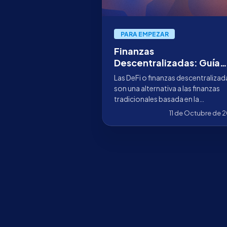
PARA EMPEZAR
Finanzas
Descentralizadas: Guía
completa sobre DeFi
Las DeFi o finanzas descentralizad
son una alternativa a las finanzas
tradicionales basada en la
descentralización, inmutabilidad y
11 de Octubre de 
transparencia.