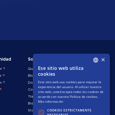
×
idad
Sobre Stakely
Ese sitio web utiliza
er
Quiénes somos
ENGLISH
cookies
e
Blog
SPANISH
Este sitio web usa cookies para mejorar la
m
Docs
FRENCH
experiencia del usuario. Al utilizar nuestro
Contáctanos
sitio web, usted acepta todas las cookies de
Trabaja con nosotros
acuerdo con nuestra Política de cookies.
Más información
Brand kit
COOKIES ESTRICTAMENTE
Staking Rewards
NECESARIAS