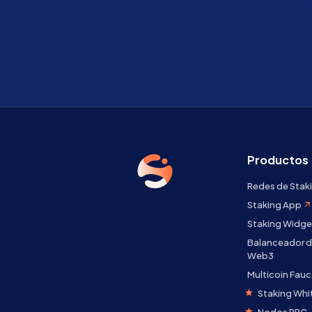
Productos
Redes de Stak
Staking App
Staking Widge
Balanceador d
Web3
Multicoin Fauc
Staking Whi