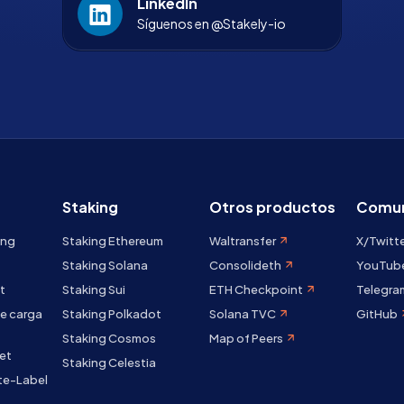
LinkedIn
Síguenos en @Stakely-io
Staking
Otros productos
Comun
ing
Staking Ethereum
Waltransfer
X/Twitt
Staking Solana
Consolideth
YouTub
t
Staking Sui
ETH Checkpoint
Telegra
e carga
Staking Polkadot
Solana TVC
GitHub
Staking Cosmos
Map of Peers
et
Staking Celestia
te-Label