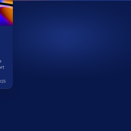
e
ort
025
 a
y a
o
ro