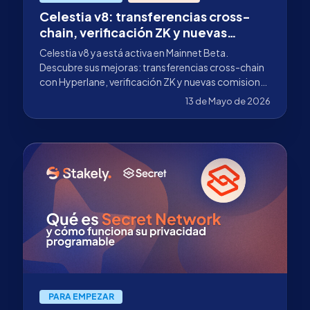
Celestia v8: transferencias cross-
chain, verificación ZK y nuevas
comisiones para validadores de TIA
Celestia v8 ya está activa en Mainnet Beta.
Descubre sus mejoras: transferencias cross-chain
con Hyperlane, verificación ZK y nuevas comisiones
para validadores de TIA.
13 de Mayo de 2026
PARA EMPEZAR