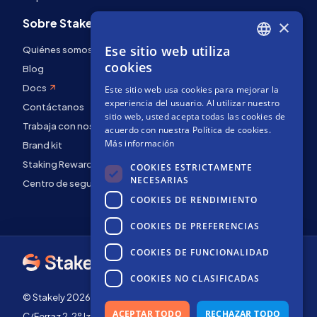
Sobre Stakely
×
Ese sitio web utiliza
Quiénes somos
ENGLISH
cookies
Blog
SPANISH
Docs
Este sitio web usa cookies para mejorar la
FRENCH
experiencia del usuario. Al utilizar nuestro
Contáctanos
sitio web, usted acepta todas las cookies de
Trabaja con nosotros
acuerdo con nuestra Política de cookies.
Más información
Brand kit
Staking Rewards
COOKIES ESTRICTAMENTE
NECESARIAS
Centro de seguridad
COOKIES DE RENDIMIENTO
COOKIES DE PREFERENCIAS
COOKIES DE FUNCIONALIDAD
COOKIES NO CLASIFICADAS
© Stakely 2026 | Stakely, S.L. | NIF B72551682
ACEPTAR TODO
RECHAZAR TODO
C/Ferraz 2, 2º Izq, 28008, Madrid, España