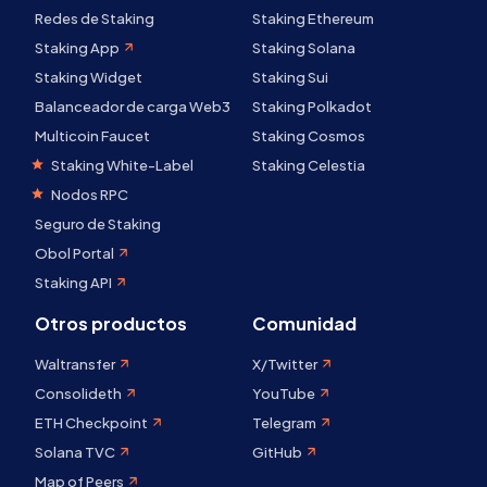
Redes de Staking
Staking Ethereum
Staking App
Staking Solana
Staking Widget
Staking Sui
Balanceador de carga Web3
Staking Polkadot
Multicoin Faucet
Staking Cosmos
Staking White-Label
Staking Celestia
Nodos RPC
Seguro de Staking
Obol Portal
Staking API
Otros productos
Comunidad
Waltransfer
X/Twitter
Consolideth
YouTube
ETH Checkpoint
Telegram
Solana TVC
GitHub
Map of Peers