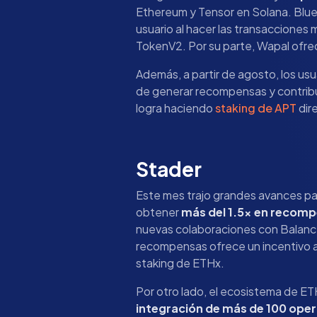
Ethereum y Tensor en Solana. Blue
usuario al hacer las transacciones 
TokenV2. Por su parte, Wapal ofrec
Además, a partir de agosto, los us
de generar recompensas y contribui
logra haciendo
staking de APT
dir
Stader
Este mes trajo grandes avances pa
obtener
más del 1.5x en recom
nuevas colaboraciones con Balance
recompensas ofrece un incentivo a
staking de ETHx.
Por otro lado, el ecosistema de E
integración de más de 100 ope