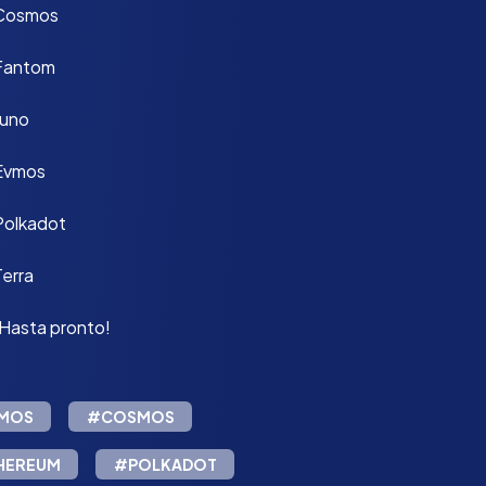
Cosmos
Fantom
Juno
Evmos
Polkadot
Terra
¡Hasta pronto!
MOS
#COSMOS
HEREUM
#POLKADOT