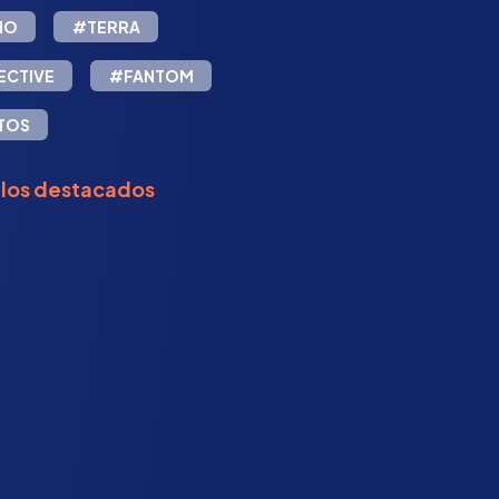
NO
#TERRA
ECTIVE
#FANTOM
TOS
ulos destacados