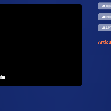
#JU
#INJ
#AP
Artíc