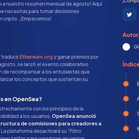
¡Compár
do a nuestro resumen mensual de agosto! Aquí
ue necesitas para tomar decisiones
en cripto. ¡Empecemos!
Autor
Gl
 traducir
Ethereum.org
y ganar premios por
Índic
agosto, se lanzó el evento colaborativo
ón de recompensar a los entusiastas que
larizar los conceptos que sustentan su
es en OpenSea?
strechamente con los principios de la
ibilidad a los usuarios,
OpenSea anunció
structura de comisiones para creadores a
I
. La plataforma desactivará su "Filtro
oner tarifas para creadores en ventas