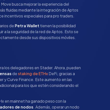
 Move busca mejorar la experiencia del
más fluidas mediante la integración de Aptos
e incentivos especiales para pro traders.
uarios de
Petra Wallet
tienen la posibilidad
r a la seguridad de la red de Aptos. Esto se
ectamente desde sus dispositivos móviles.
ra los delegadores en Stader. Ahora, pueden
pensas
de
staking de ETHx
DeFi, gracias a
r y Curve Finance. Este aumento en las
dicional para los que estén considerando el
THx en mainnet ha ganado peso con la
radores de nodos
. Además, operar un nodo