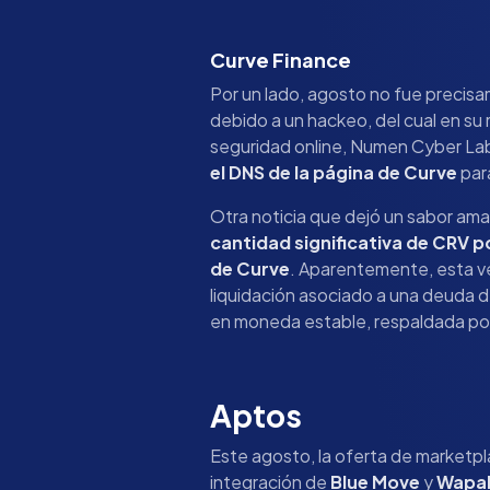
Curve Finance
Por un lado, agosto no fue precis
debido a un hackeo, del cual en su
seguridad online, Numen Cyber Lab
el DNS de la página de Curve
para
Otra noticia que dejó un sabor ama
cantidad significativa de CRV 
de Curve
. Aparentemente, esta ven
liquidación asociado a una deuda 
en moneda estable, respaldada po
Aptos
Este agosto, la oferta de marketpl
integración de
Blue Move
y
Wapa