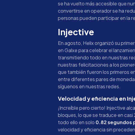
se ha vuelto más accesible que nun
convertirse en operador se ha redu
personas pueden participar en la red
Injective
En agosto, Helix organizó su prim
en Galxe para celebrar el lanzami
transmitiendo todo en nuestras re
nuestras felicitaciones a los pione
que también fueron los primeros en
entre diferentes pares de moneda
síguenos en nuestras redes.
Velocidad y eficiencia en Inj
¡Increíble pero cierto! Injective al
bloques, lo que se traduce en casi
todo ello en solo
0.82 segundos 
velocidad y eficiencia sin preceden