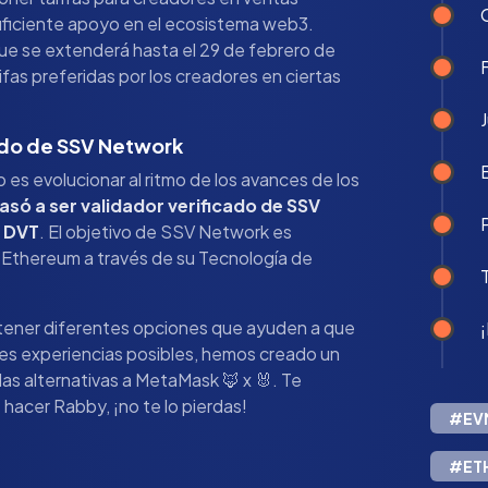
suficiente apoyo en el ecosistema web3.
ue se extenderá hasta el 29 de febrero de
ifas preferidas por los creadores en ciertas
cado de SSV Network
 es evolucionar al ritmo de los avances de los
asó a ser validador verificado de SSV
a DVT
. El objetivo de SSV Network es
de Ethereum a través de su Tecnología de
 tener diferentes opciones que ayuden a que
res experiencias posibles, hemos creado un
 las alternativas a MetaMask 🦊 x 🐰. Te
 hacer Rabby, ¡no te lo pierdas!
#EV
#ET