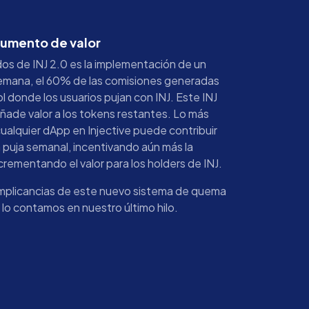
aumento de valor
s de INJ 2.0 es la implementación de un
emana, el 60% de las comisiones generadas
ol donde los usuarios pujan con INJ. Este INJ
ñade valor a los tokens restantes. Lo más
ualquier dApp en Injective puede contribuir
 puja semanal, incentivando aún más la
crementando el valor para los holders de INJ.
 implicancias de este nuevo sistema de quema
 lo contamos en nuestro último hilo.