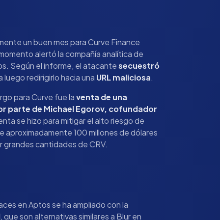
amente un buen mes para Curve Finance
 momento alertó la compañía analítica de
s. Según el informe, el atacante
secuestró
 luego redirigirlo hacia una
URL maliciosa
.
rgo para Curve fue la
venta de una
por parte de Michael Egorov, cofundador
ta se hizo para mitigar el alto riesgo de
de aproximadamente 100 millones de dólares
r grandes cantidades de CRV.
aces en Aptos se ha ampliado con la
l
, que son alternativas similares a Blur en