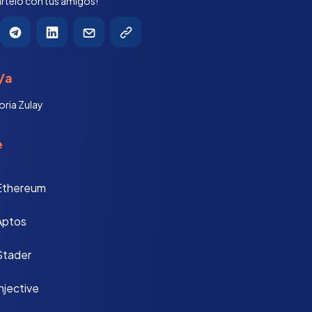
telo con tus amigos!
/a
oria Zulay
e
Ethereum
Aptos
Stader
njective