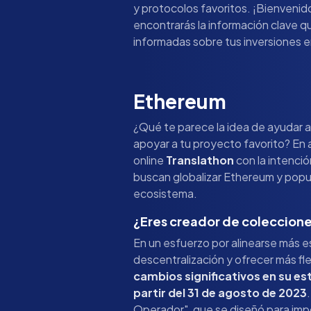
y protocolos favoritos. ¡Bienveni
encontrarás la información clave q
informadas sobre tus inversiones 
Ethereum
¿Qué te parece la idea de ayudar a
apoyar a tu proyecto favorito? En 
online
Translathon
con la intenci
buscan globalizar Ethereum y popu
ecosistema.
¿Eres creador de coleccion
En un esfuerzo por alinearse más e
descentralización y ofrecer más flex
cambios significativos en su e
partir del 31 de agosto de 2023
Operador", que se diseñó para imp