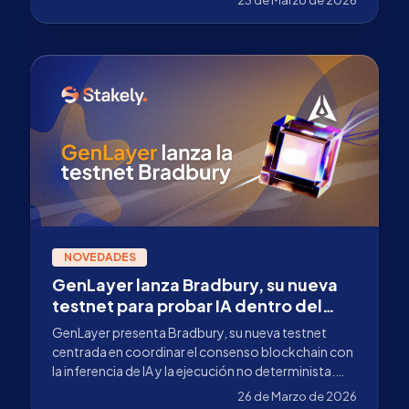
NOVEDADES
GenLayer lanza Bradbury, su nueva
testnet para probar IA dentro del
consenso blockchain
GenLayer presenta Bradbury, su nueva testnet
centrada en coordinar el consenso blockchain con
la inferencia de IA y la ejecución no determinista.
Descubre qué es y cómo funciona.
26 de Marzo de 2026