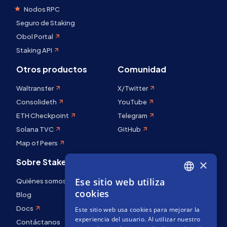
Nodos RPC
Seguro de Staking
Obol Portal
Staking API
Otros productos
Comunidad
Waltransfer
X/Twitter
Consolideth
YouTube
ETH Checkpoint
Telegram
Solana TVC
GitHub
Map of Peers
Sobre Stakely
×
Ese sitio web utiliza
Quiénes somos
ENGLISH
cookies
Blog
SPANISH
Docs
Este sitio web usa cookies para mejorar la
FRENCH
experiencia del usuario. Al utilizar nuestro
Contáctanos