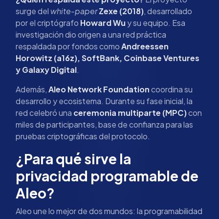
surge del
white-paper
Zexe (2018)
, desarrollado
por el criptógrafo
Howard Wu
y su equipo. Esa
investigación dio origen a una red práctica
respaldada por fondos como
Andreessen
Horowitz (a16z), SoftBank, Coinbase Ventures
y Galaxy Digital
.
Además,
Aleo Network Foundation
coordina su
desarrollo y ecosistema. Durante su fase inicial, la
red celebró una
ceremonia multiparte (MPC)
con
miles de participantes, base de confianza para las
pruebas criptográficas del protocolo.
¿Para qué sirve la
privacidad programable de
Aleo?
Aleo une lo mejor de dos mundos: la programabilidad