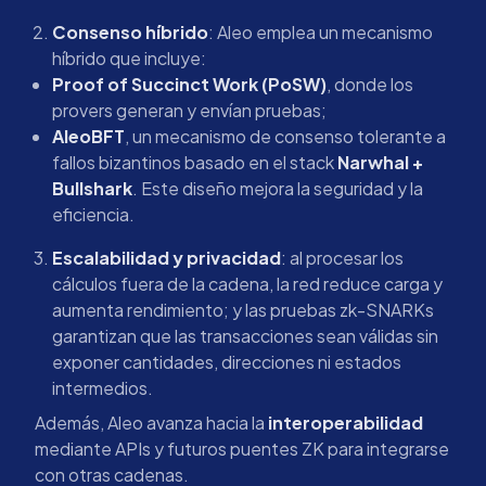
Consenso híbrido
: Aleo emplea un mecanismo
híbrido que incluye:
Proof of Succinct Work (PoSW)
, donde los
provers generan y envían pruebas;
AleoBFT
, un mecanismo de consenso tolerante a
fallos bizantinos basado en el stack
Narwhal +
Bullshark
. Este diseño mejora la seguridad y la
eficiencia.
Escalabilidad y privacidad
: al procesar los
cálculos fuera de la cadena, la red reduce carga y
aumenta rendimiento; y las pruebas zk-SNARKs
garantizan que las transacciones sean válidas sin
exponer cantidades, direcciones ni estados
intermedios.
Además, Aleo avanza hacia la
interoperabilidad
mediante APIs y futuros puentes ZK para integrarse
con otras cadenas.