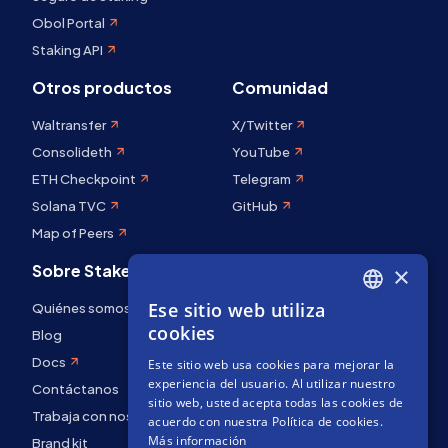
Obol Portal
Staking API
Otros productos
Comunidad
Waltransfer
X/Twitter
Consolideth
YouTube
ETH Checkpoint
Telegram
Solana TVC
GitHub
Map of Peers
Sobre Stakely
×
Ese sitio web utiliza
Quiénes somos
ENGLISH
cookies
Blog
SPANISH
Docs
Este sitio web usa cookies para mejorar la
FRENCH
experiencia del usuario. Al utilizar nuestro
Contáctanos
sitio web, usted acepta todas las cookies de
Trabaja con nosotros
acuerdo con nuestra Política de cookies.
Más información
Brand kit