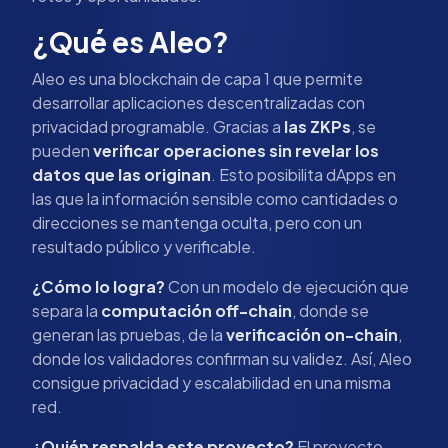
¿Qué es Aleo?
Aleo es una blockchain de capa 1 que permite
desarrollar aplicaciones descentralizadas con
privacidad programable. Gracias a
las ZKPs
, se
pueden
verificar operaciones sin revelar los
datos que las originan
. Esto posibilita dApps en
las que la información sensible como cantidades o
direcciones se mantenga oculta, pero con un
resultado público y verificable.
¿Cómo lo logra?
Con un modelo de ejecución que
separa la
computación off-chain
, donde se
generan las pruebas, de la
verificación on-chain
,
donde los validadores confirman su validez. Así, Aleo
consigue privacidad y escalabilidad en una misma
red.
¿Quién respalda este proyecto?
El proyecto