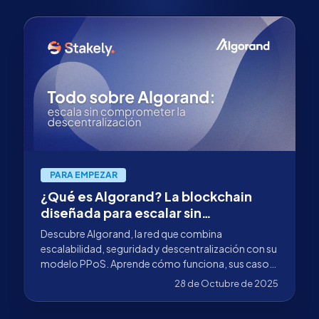
PARA EMPEZAR
¿Qué es Algorand? La blockchain
diseñada para escalar sin
comprometer la descentralización
Descubre Algorand, la red que combina
escalabilidad, seguridad y descentralización con su
modelo PPoS. Aprende cómo funciona, sus casos
de uso reales y cómo delegar tus ALGO con
28 de Octubre de 2025
Stakely como validador.