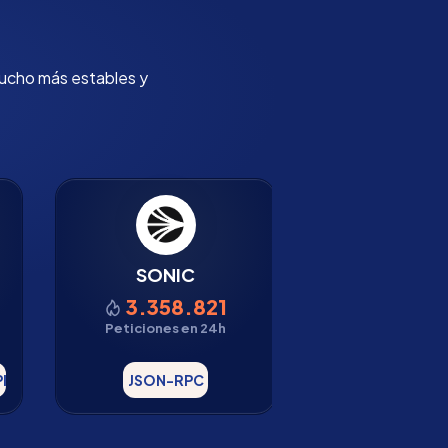
mucho más estables y
SONIC
TERRA
3.358.821
1.772.
Peticiones en 24h
Peticiones e
I
JSON-RPC
RPC