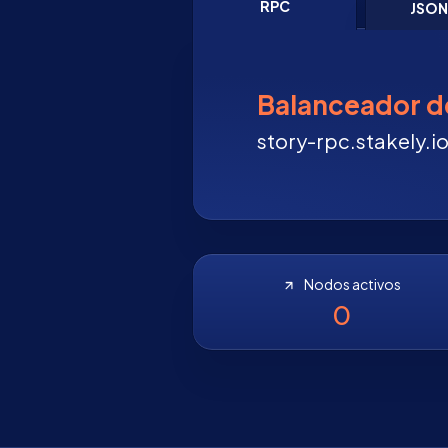
RPC
JSO
Balanceador d
story-rpc.stakely.i
Nodos activos
0