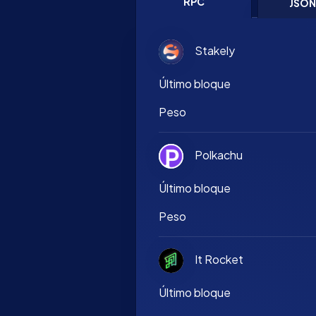
RPC
JSO
Stakely
Último bloque
Peso
Polkachu
Último bloque
Peso
It Rocket
Último bloque