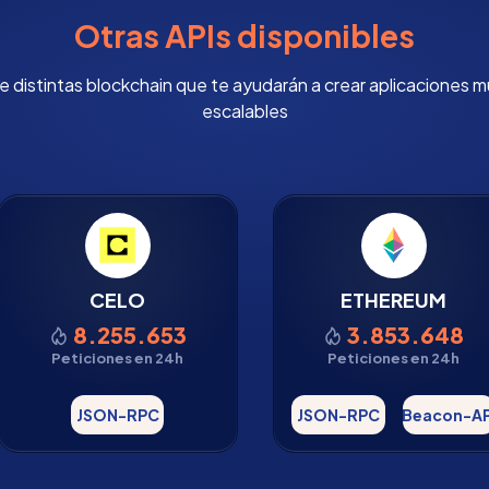
Otras APIs disponibles
de distintas blockchain que te ayudarán a crear aplicaciones 
escalables
CELO
ETHEREUM
8.255.653
3.853.648
Peticiones en 24h
Peticiones en 24h
JSON-RPC
JSON-RPC
Beacon-AP