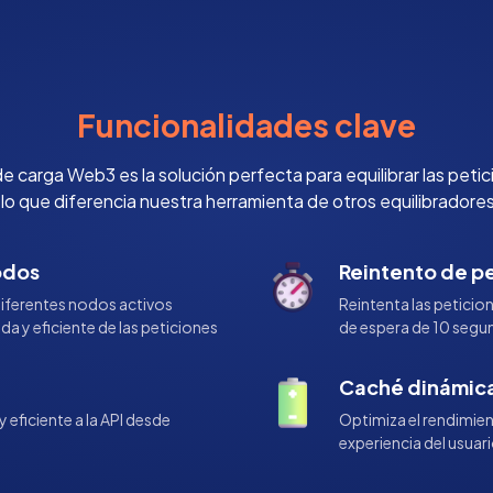
Funcionalidades clave
 carga Web3 es la solución perfecta para equilibrar las petici
o que diferencia nuestra herramienta de otros equilibradore
odos
Reintento de p
diferentes nodos activos
Reintenta las petici
a y eficiente de las peticiones
de espera de 10 segun
Caché dinámic
eficiente a la API desde
Optimiza el rendimien
experiencia del usuar