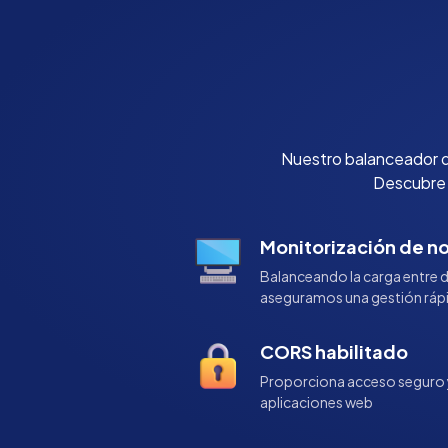
Nuestro balanceador de
Descubre l
Monitorización de n
Balanceando la carga entre 
aseguramos una gestión rápid
CORS habilitado
Proporciona acceso seguro y 
aplicaciones web