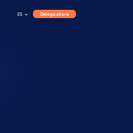
ES
Delega ahora