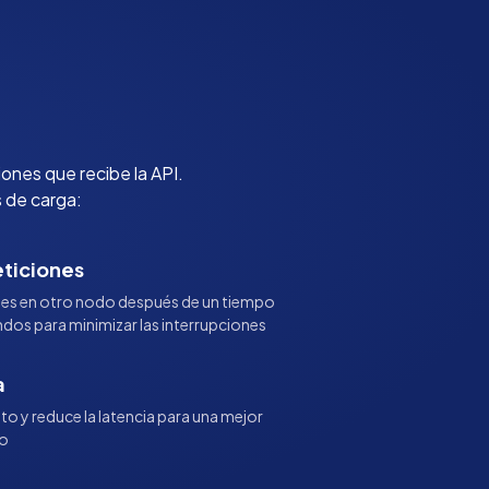
ones que recibe la API.
s de carga:
eticiones
ones en otro nodo después de un tiempo
dos para minimizar las interrupciones
a
to y reduce la latencia para una mejor
io